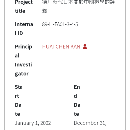
Project
德川時代日本關於中國禮學的詮
title
釋
Interna
89-H-FA01-3-4-5
l ID
Princip
HUAI-CHEN KAN
al
Investi
gator
Sta
En
rt
d
Da
Da
te
te
January 1, 2002
December 31,