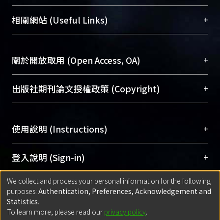
展現本校豐碩的研究成果及學術能量，圖書館整合
機構典藏（NTUR）與學術庫（AH）不同功能平
總館學科館員
(Main Library)
+
相關網站 (Useful Links)
台，成為臺大學術典藏NTU scholars。期能整合研
醫學圖書館學科館員
(Medical Library)
究能量、促進交流合作、保存學術產出、推廣研究
社會科學院辜振甫紀念圖書館學科館員
(Social
成果。
Sciences Library)
+
關於開放取用 (Open Access, OA)
To permanently archive and promote researcher
profiles and scholarly works, Library integrates the
開放取用是從使用者角度提升資訊取用性的社會運
+
出版社期刊論文授權政策 (Copyright)
services of “NTU Repository” with “Academic
動，應用在學術研究上是透過將研究著作公開供使
Hub” to form NTU Scholars.
用者自由取閱，以促進學術傳播及因應期刊訂購費
請確認所上傳的全文是原創的內容，若該文件包
用逐年攀升。同時可加速研究發展、提升研究影響
+
使用說明 (Instructions)
含部分內容的版權非匯入者所有，或由第三方贊
力，NTU Scholars即為本校的開放取用典藏（OA
助與合作完成，請確認該版權所有者及第三方同
Archive）平台。
（點選深入了解OA）
意提供此授權。
網站簡介
(Quickstart Guide)
+
登入說明 (Sign-in)
Please represent that the submission is your
使用手冊
(Instruction Manual)
original work, and that you have the right to
We collect and process your personal information for the following
線上預約服務
(Booking Service)
方案一：
臺灣大學計算機中心帳號登入
+
匯入著作 (Submission)
purposes:
Authentication, Preferences, Acknowledgement and
grant the rights to upload.
(With C&INC Email Account)
Statistics
.
方案二：
ORCID帳號登入
(With ORCID)
To learn more, please read our
privacy policy
.
若欲上傳已出版的全文電子檔，可使用
Open
方案一：
定期更新ORCID者，以ID匯入
(Search