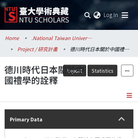
(current
Log In
Communities & Collections
Home
.National Taiwan University / 國立臺灣大學
Project / 研究計畫
德川時代日本關於中國禮學的詮釋
Research Outputs
德川時代日本關於中
Fundings & Projects
Export
Statistics
國禮學的詮釋
Researchers
Organizations
Details
Statistics
Primary Data