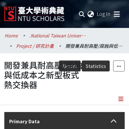
(current
Log In
Communities & Collections
Home
.National Taiwan University / 國立臺灣大學
Project / 研究計畫
開發兼具耐高壓/腐蝕與低成本之新型板式熱交換器
Research Outputs
開發兼具耐高壓/腐蝕
Fundings & Projects
Export
Statistics
與低成本之新型板式
Researchers
熱交換器
Organizations
Statistics
Details
Primary Data