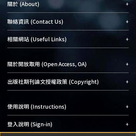
+
關於 (About)
臺大位居世界頂尖大學之列，為永久珍藏及向國際
+
聯絡資訊 (Contact Us)
展現本校豐碩的研究成果及學術能量，圖書館整合
機構典藏（NTUR）與學術庫（AH）不同功能平
總館學科館員
(Main Library)
+
相關網站 (Useful Links)
台，成為臺大學術典藏NTU scholars。期能整合研
醫學圖書館學科館員
(Medical Library)
究能量、促進交流合作、保存學術產出、推廣研究
社會科學院辜振甫紀念圖書館學科館員
(Social
成果。
Sciences Library)
+
關於開放取用 (Open Access, OA)
To permanently archive and promote researcher
profiles and scholarly works, Library integrates the
開放取用是從使用者角度提升資訊取用性的社會運
+
出版社期刊論文授權政策 (Copyright)
services of “NTU Repository” with “Academic
動，應用在學術研究上是透過將研究著作公開供使
Hub” to form NTU Scholars.
用者自由取閱，以促進學術傳播及因應期刊訂購費
請確認所上傳的全文是原創的內容，若該文件包
用逐年攀升。同時可加速研究發展、提升研究影響
+
使用說明 (Instructions)
含部分內容的版權非匯入者所有，或由第三方贊
力，NTU Scholars即為本校的開放取用典藏（OA
助與合作完成，請確認該版權所有者及第三方同
Archive）平台。
（點選深入了解OA）
意提供此授權。
網站簡介
(Quickstart Guide)
+
登入說明 (Sign-in)
Please represent that the submission is your
使用手冊
(Instruction Manual)