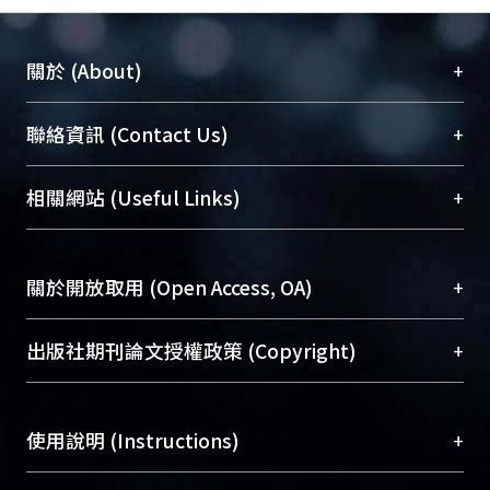
+
關於 (About)
臺大位居世界頂尖大學之列，為永久珍藏及向國際
+
聯絡資訊 (Contact Us)
展現本校豐碩的研究成果及學術能量，圖書館整合
機構典藏（NTUR）與學術庫（AH）不同功能平
總館學科館員
(Main Library)
+
相關網站 (Useful Links)
台，成為臺大學術典藏NTU scholars。期能整合研
醫學圖書館學科館員
(Medical Library)
究能量、促進交流合作、保存學術產出、推廣研究
社會科學院辜振甫紀念圖書館學科館員
(Social
成果。
Sciences Library)
+
關於開放取用 (Open Access, OA)
To permanently archive and promote researcher
profiles and scholarly works, Library integrates the
開放取用是從使用者角度提升資訊取用性的社會運
+
出版社期刊論文授權政策 (Copyright)
services of “NTU Repository” with “Academic
動，應用在學術研究上是透過將研究著作公開供使
Hub” to form NTU Scholars.
用者自由取閱，以促進學術傳播及因應期刊訂購費
請確認所上傳的全文是原創的內容，若該文件包
用逐年攀升。同時可加速研究發展、提升研究影響
+
使用說明 (Instructions)
含部分內容的版權非匯入者所有，或由第三方贊
力，NTU Scholars即為本校的開放取用典藏（OA
助與合作完成，請確認該版權所有者及第三方同