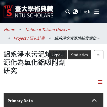
(current
Log In
Communities & Collections
Home
.National Taiwan University / 國立臺灣大學
Project / 研究計畫
鋁系淨水污泥燒結資源化為氧化鋁吸附劑研究
Research Outputs
鋁系淨水污泥燒結資
Fundings & Projects
Export
Statistics
源化為氧化鋁吸附劑
Researchers
研究
Organizations
Statistics
Details
Primary Data