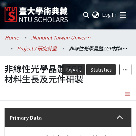
(current
Log In
Communities & Collections
Home
.National Taiwan University / 國立臺灣大學
Project / 研究計畫
非線性光學晶體ZGP材料生長及元件研製
Research Outputs
非線性光學晶體ZGP
Fundings & Projects
Export
Statistics
材料生長及元件研製
Researchers
Organizations
Details
Statistics
Primary Data