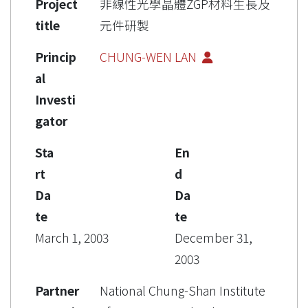
Project
非線性光學晶體ZGP材料生長及
title
元件研製
Princip
CHUNG-WEN LAN
al
Investi
gator
Sta
En
rt
d
Da
Da
te
te
March 1, 2003
December 31,
2003
Partner
National Chung-Shan Institute