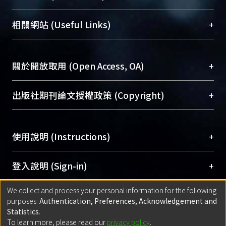
展現本校豐碩的研究成果及學術能量，圖書館整合
機構典藏（NTUR）與學術庫（AH）不同功能平
總館學科館員
(Main Library)
+
相關網站 (Useful Links)
台，成為臺大學術典藏NTU scholars。期能整合研
醫學圖書館學科館員
(Medical Library)
究能量、促進交流合作、保存學術產出、推廣研究
社會科學院辜振甫紀念圖書館學科館員
(Social
成果。
Sciences Library)
+
關於開放取用 (Open Access, OA)
To permanently archive and promote researcher
profiles and scholarly works, Library integrates the
開放取用是從使用者角度提升資訊取用性的社會運
+
出版社期刊論文授權政策 (Copyright)
services of “NTU Repository” with “Academic
動，應用在學術研究上是透過將研究著作公開供使
Hub” to form NTU Scholars.
用者自由取閱，以促進學術傳播及因應期刊訂購費
請確認所上傳的全文是原創的內容，若該文件包
用逐年攀升。同時可加速研究發展、提升研究影響
+
使用說明 (Instructions)
含部分內容的版權非匯入者所有，或由第三方贊
力，NTU Scholars即為本校的開放取用典藏（OA
助與合作完成，請確認該版權所有者及第三方同
Archive）平台。
（點選深入了解OA）
意提供此授權。
網站簡介
(Quickstart Guide)
+
登入說明 (Sign-in)
Please represent that the submission is your
使用手冊
(Instruction Manual)
original work, and that you have the right to
We collect and process your personal information for the following
線上預約服務
(Booking Service)
方案一：
臺灣大學計算機中心帳號登入
+
匯入著作 (Submission)
purposes:
Authentication, Preferences, Acknowledgement and
grant the rights to upload.
(With C&INC Email Account)
Statistics
.
方案二：
ORCID帳號登入
(With ORCID)
To learn more, please read our
privacy policy
.
若欲上傳已出版的全文電子檔，可使用
Open
方案一：
定期更新ORCID者，以ID匯入
(Search