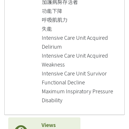
加護病房存活者
功能下降
呼吸肌肌力
失能
Intensive Care Unit Acquired
Delirium
Intensive Care Unit Acquired
Weakness
Intensive Care Unit Survivor
Functional Decline
Maximum Inspiratory Pressure
Disability
Views