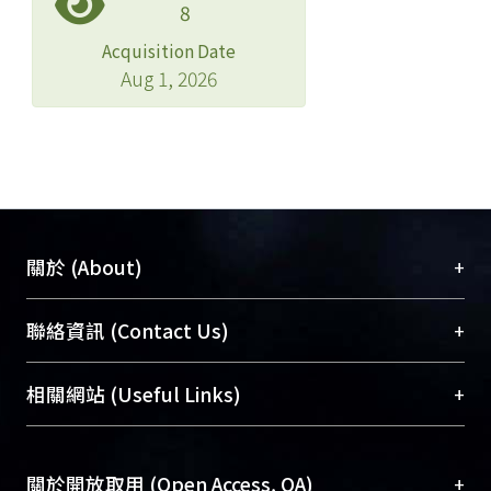
8
Acquisition Date
Aug 1, 2026
+
關於 (About)
臺大位居世界頂尖大學之列，為永久珍藏及向國際
+
聯絡資訊 (Contact Us)
展現本校豐碩的研究成果及學術能量，圖書館整合
機構典藏（NTUR）與學術庫（AH）不同功能平
總館學科館員
(Main Library)
+
相關網站 (Useful Links)
台，成為臺大學術典藏NTU scholars。期能整合研
醫學圖書館學科館員
(Medical Library)
究能量、促進交流合作、保存學術產出、推廣研究
社會科學院辜振甫紀念圖書館學科館員
(Social
成果。
Sciences Library)
+
關於開放取用 (Open Access, OA)