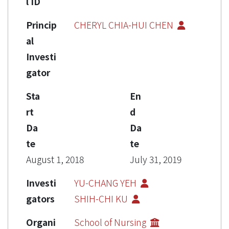
l ID
Princip
CHERYL CHIA-HUI CHEN
al
Investi
gator
Sta
En
rt
d
Da
Da
te
te
August 1, 2018
July 31, 2019
Investi
YU-CHANG YEH
gators
SHIH-CHI KU
Organi
School of Nursing