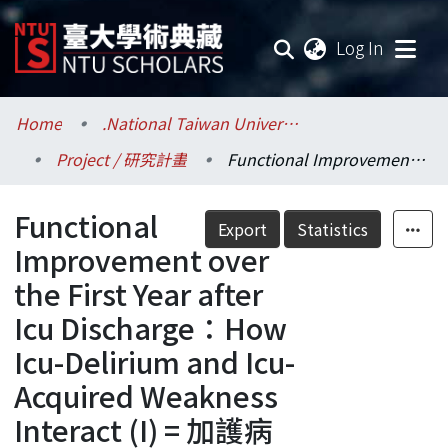
(current
Log In
Communities & Collections
Home
.National Taiwan University / 國立臺灣大學
Project / 研究計畫
Functional Improvement over the First Year after Icu Discharge：How Icu-Delirium and Icu-Acquired Weakness Interact (I) = 加護病房出院後一年的生理活動功能恢復：譫妄及重症系統性乏力的交互影響 (I)
Research Outputs
Functional
Fundings & Projects
Export
Statistics
Improvement over
Researchers
the First Year after
Icu Discharge：How
Organizations
Icu-Delirium and Icu-
Statistics
Acquired Weakness
Interact (I) = 加護病