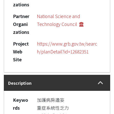
zations
Partner
National Science and
Organi
Technology Council
zations
Project
https://www.grb.gov.tw/searc
Web
h/planDetail?id=12682351
Site
Description
Keywo
加護病房譫妄
rds
重症系統性乏力