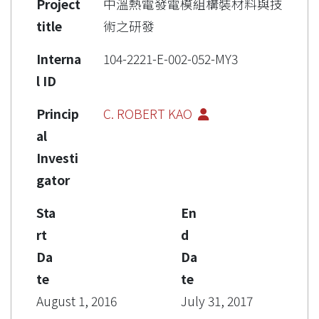
Project
中溫熱電發電模組構裝材料與技
title
術之研發
Interna
104-2221-E-002-052-MY3
l ID
Princip
C. ROBERT KAO
al
Investi
gator
Sta
En
rt
d
Da
Da
te
te
August 1, 2016
July 31, 2017