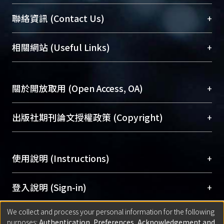
臺大位居世界頂尖大學之列，為永久珍藏及向國際
+
聯絡資訊 (Contact Us)
展現本校豐碩的研究成果及學術能量，圖書館整合
機構典藏（NTUR）與學術庫（AH）不同功能平
總館學科館員
(Main Library)
+
相關網站 (Useful Links)
台，成為臺大學術典藏NTU scholars。期能整合研
醫學圖書館學科館員
(Medical Library)
究能量、促進交流合作、保存學術產出、推廣研究
社會科學院辜振甫紀念圖書館學科館員
(Social
成果。
Sciences Library)
+
關於開放取用 (Open Access, OA)
To permanently archive and promote researcher
profiles and scholarly works, Library integrates the
開放取用是從使用者角度提升資訊取用性的社會運
+
出版社期刊論文授權政策 (Copyright)
services of “NTU Repository” with “Academic
動，應用在學術研究上是透過將研究著作公開供使
Hub” to form NTU Scholars.
用者自由取閱，以促進學術傳播及因應期刊訂購費
請確認所上傳的全文是原創的內容，若該文件包
用逐年攀升。同時可加速研究發展、提升研究影響
+
使用說明 (Instructions)
含部分內容的版權非匯入者所有，或由第三方贊
力，NTU Scholars即為本校的開放取用典藏（OA
助與合作完成，請確認該版權所有者及第三方同
Archive）平台。
（點選深入了解OA）
意提供此授權。
網站簡介
(Quickstart Guide)
+
登入說明 (Sign-in)
Please represent that the submission is your
使用手冊
(Instruction Manual)
original work, and that you have the right to
We collect and process your personal information for the following
線上預約服務
(Booking Service)
方案一：
臺灣大學計算機中心帳號登入
+
匯入著作 (Submission)
purposes:
Authentication, Preferences, Acknowledgement and
grant the rights to upload.