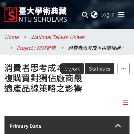
(current
Log In
Communities & Collections
Home
.National Taiwan University / 國立臺灣大學
Project / 研究計畫
消費者思考成本與重複購買對獨佔廠商最適產品線策略之影響
Research Outputs
消費者思考成本與重
Fundings & Projects
Export
Statistics
複購買對獨佔廠商最
Researchers
適產品線策略之影響
Organizations
Statistics
Details
Primary Data