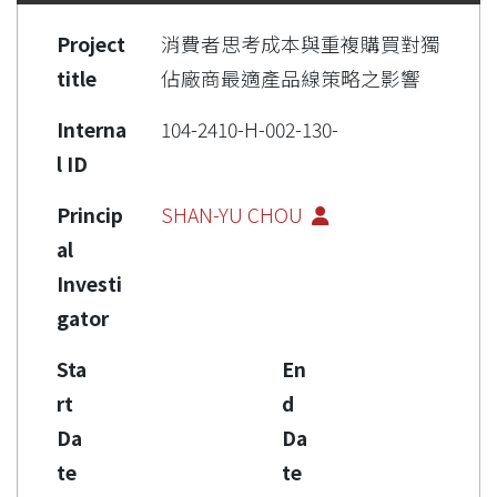
Project
消費者思考成本與重複購買對獨
title
佔廠商最適產品線策略之影響
Interna
104-2410-H-002-130-
l ID
Princip
SHAN-YU CHOU
al
Investi
gator
Sta
En
rt
d
Da
Da
te
te