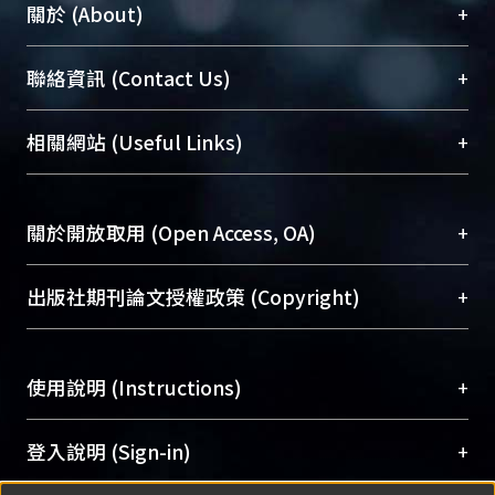
+
關於 (About)
臺大位居世界頂尖大學之列，為永久珍藏及向國際
+
聯絡資訊 (Contact Us)
展現本校豐碩的研究成果及學術能量，圖書館整合
機構典藏（NTUR）與學術庫（AH）不同功能平
總館學科館員
(Main Library)
+
相關網站 (Useful Links)
台，成為臺大學術典藏NTU scholars。期能整合研
醫學圖書館學科館員
(Medical Library)
究能量、促進交流合作、保存學術產出、推廣研究
社會科學院辜振甫紀念圖書館學科館員
(Social
成果。
Sciences Library)
+
關於開放取用 (Open Access, OA)
To permanently archive and promote researcher
profiles and scholarly works, Library integrates the
開放取用是從使用者角度提升資訊取用性的社會運
+
出版社期刊論文授權政策 (Copyright)
services of “NTU Repository” with “Academic
動，應用在學術研究上是透過將研究著作公開供使
Hub” to form NTU Scholars.
用者自由取閱，以促進學術傳播及因應期刊訂購費
請確認所上傳的全文是原創的內容，若該文件包
用逐年攀升。同時可加速研究發展、提升研究影響
+
使用說明 (Instructions)
含部分內容的版權非匯入者所有，或由第三方贊
力，NTU Scholars即為本校的開放取用典藏（OA
助與合作完成，請確認該版權所有者及第三方同
Archive）平台。
（點選深入了解OA）
意提供此授權。
網站簡介
(Quickstart Guide)
+
登入說明 (Sign-in)
Please represent that the submission is your
使用手冊
(Instruction Manual)