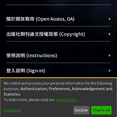
台，成為臺大學術典藏NTU scholars。期能整合研
醫學圖書館學科館員
(Medical Library)
究能量、促進交流合作、保存學術產出、推廣研究
社會科學院辜振甫紀念圖書館學科館員
(Social
成果。
Sciences Library)
+
關於開放取用 (Open Access, OA)
To permanently archive and promote researcher
profiles and scholarly works, Library integrates the
開放取用是從使用者角度提升資訊取用性的社會運
+
出版社期刊論文授權政策 (Copyright)
services of “NTU Repository” with “Academic
動，應用在學術研究上是透過將研究著作公開供使
Hub” to form NTU Scholars.
用者自由取閱，以促進學術傳播及因應期刊訂購費
請確認所上傳的全文是原創的內容，若該文件包
用逐年攀升。同時可加速研究發展、提升研究影響
+
使用說明 (Instructions)
含部分內容的版權非匯入者所有，或由第三方贊
力，NTU Scholars即為本校的開放取用典藏（OA
助與合作完成，請確認該版權所有者及第三方同
Archive）平台。
（點選深入了解OA）
意提供此授權。
網站簡介
(Quickstart Guide)
+
登入說明 (Sign-in)
Please represent that the submission is your
使用手冊
(Instruction Manual)
original work, and that you have the right to
We collect and process your personal information for the following
線上預約服務
(Booking Service)
方案一：
臺灣大學計算機中心帳號登入
+
匯入著作 (Submission)
purposes:
Authentication, Preferences, Acknowledgement and
grant the rights to upload.
(With C&INC Email Account)
Statistics
.
方案二：
ORCID帳號登入
(With ORCID)
To learn more, please read our
privacy policy
.
若欲上傳已出版的全文電子檔，可使用
Open
方案一：
定期更新ORCID者，以ID匯入
(Search
policy finder
網站查詢，以確認出版單位之版權
for identifier (ORCID))
Built with
DSpace-CRIS software
- Extension maintained and optimized
Customize
Decline
That's ok
政策。
方案二：
自行建檔
(Default mode Submission)
by