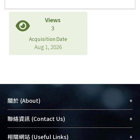
Views
3
Acquisition Date
Aug 1, 2026
+
關於 (About)
臺大位居世界頂尖大學之列，為永久珍藏及向國際
+
聯絡資訊 (Contact Us)
展現本校豐碩的研究成果及學術能量，圖書館整合
機構典藏（NTUR）與學術庫（AH）不同功能平
總館學科館員
(Main Library)
+
相關網站 (Useful Links)