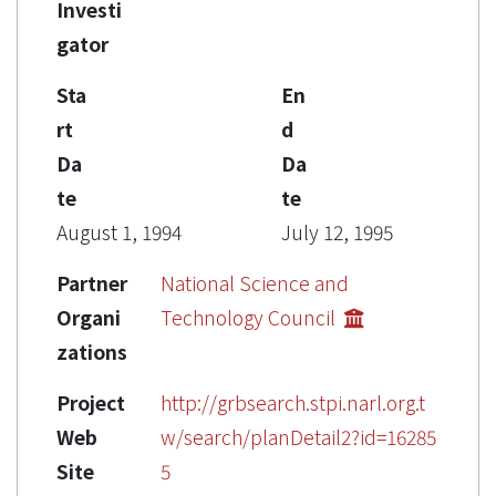
Investi
gator
Sta
En
rt
d
Da
Da
te
te
August 1, 1994
July 12, 1995
Partner
National Science and
Organi
Technology Council
zations
Project
http://grbsearch.stpi.narl.org.t
Web
w/search/planDetail2?id=16285
Site
5