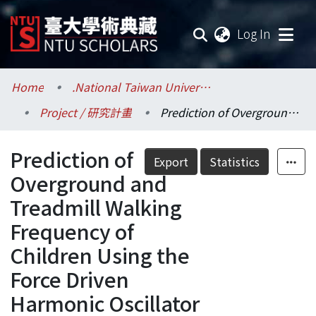
(current
Log In
Communities & Collections
Home
.National Taiwan University / 國立臺灣大學
Project / 研究計畫
Prediction of Overground and Treadmill Walking Frequency of Children Using the Force Driven Harmonic Oscillator Model
Research Outputs
Prediction of
Fundings & Projects
Export
Statistics
Overground and
Researchers
Treadmill Walking
Frequency of
Organizations
Children Using the
Statistics
Force Driven
Harmonic Oscillator