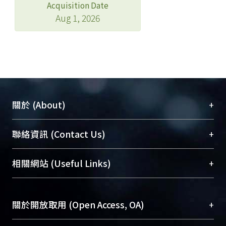
Acquisition Date
Aug 1, 2026
+
關於 (About)
臺大位居世界頂尖大學之列，為永久珍藏及向國際
+
聯絡資訊 (Contact Us)
展現本校豐碩的研究成果及學術能量，圖書館整合
機構典藏（NTUR）與學術庫（AH）不同功能平
總館學科館員
(Main Library)
+
相關網站 (Useful Links)
台，成為臺大學術典藏NTU scholars。期能整合研
醫學圖書館學科館員
(Medical Library)
究能量、促進交流合作、保存學術產出、推廣研究
社會科學院辜振甫紀念圖書館學科館員
(Social
成果。
Sciences Library)
+
關於開放取用 (Open Access, OA)
To permanently archive and promote researcher