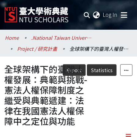
(current
Log In
Communities & Collections
Home
.National Taiwan University / 國立臺灣大學
Project / 研究計畫
全球架構下的臺灣人權發展：典範與挑戰-憲法人權保障制度之繼受與典範遞建：法律在我國憲法人權保障中之定位與功能
Research Outputs
全球架構下的臺灣人
Fundings & Projects
Export
Statistics
權發展：典範與挑戰-
Researchers
憲法人權保障制度之
繼受與典範遞建：法
Organizations
律在我國憲法人權保
Statistics
障中之定位與功能