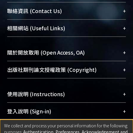
臺大位居世界頂尖大學之列，為永久珍藏及向國際
+
聯絡資訊 (Contact Us)
展現本校豐碩的研究成果及學術能量，圖書館整合
機構典藏（NTUR）與學術庫（AH）不同功能平
總館學科館員
(Main Library)
+
相關網站 (Useful Links)
台，成為臺大學術典藏NTU scholars。期能整合研
醫學圖書館學科館員
(Medical Library)
究能量、促進交流合作、保存學術產出、推廣研究
社會科學院辜振甫紀念圖書館學科館員
(Social
成果。
Sciences Library)
+
關於開放取用 (Open Access, OA)
To permanently archive and promote researcher
profiles and scholarly works, Library integrates the
開放取用是從使用者角度提升資訊取用性的社會運
+
出版社期刊論文授權政策 (Copyright)
services of “NTU Repository” with “Academic
動，應用在學術研究上是透過將研究著作公開供使
Hub” to form NTU Scholars.
用者自由取閱，以促進學術傳播及因應期刊訂購費
請確認所上傳的全文是原創的內容，若該文件包
用逐年攀升。同時可加速研究發展、提升研究影響
+
使用說明 (Instructions)
含部分內容的版權非匯入者所有，或由第三方贊
力，NTU Scholars即為本校的開放取用典藏（OA
助與合作完成，請確認該版權所有者及第三方同
Archive）平台。
（點選深入了解OA）
意提供此授權。
網站簡介
(Quickstart Guide)
+
登入說明 (Sign-in)
Please represent that the submission is your
使用手冊
(Instruction Manual)
original work, and that you have the right to
We collect and process your personal information for the following
線上預約服務
(Booking Service)
方案一：
臺灣大學計算機中心帳號登入
+
匯入著作 (Submission)
purposes:
Authentication, Preferences, Acknowledgement and
grant the rights to upload.