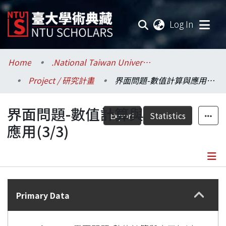
(current
Log In
Communities & Collections
Home
.National Taiwan University / 國立臺灣大學
Project / 研究計畫
界面問題-數值計算與應用(3/3)
Research Outputs
界面問題-數值計算與
Fundings & Projects
Export
Statistics
應用(3/3)
Researchers
Organizations
Details
Statistics
Primary Data