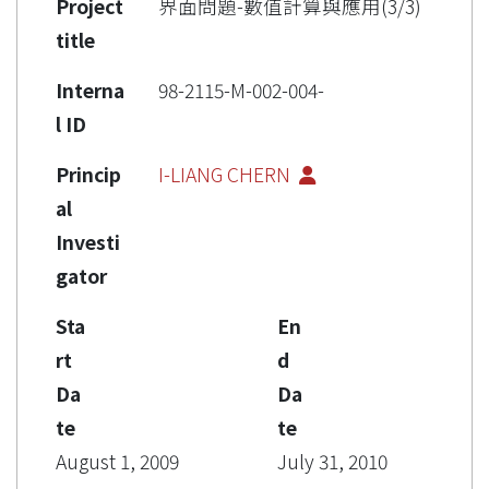
Project
界面問題-數值計算與應用(3/3)
title
Interna
98-2115-M-002-004-
l ID
Princip
I-LIANG CHERN
al
Investi
gator
Sta
En
rt
d
Da
Da
te
te
August 1, 2009
July 31, 2010