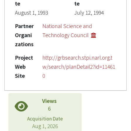
te
te
August 1, 1993
July 12, 1994
Partner
National Science and
Organi
Technology Council
zations
Project
http://grbsearch.stpi.narl.org.t
Web
w/search/planDetail2?id=11461
Site
0
Views
6
Acquisition Date
Aug 1, 2026