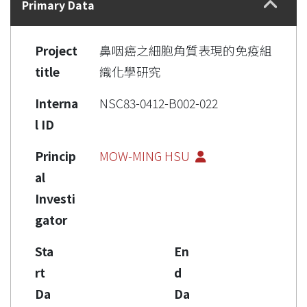
Primary Data
Project
鼻咽癌之細胞角質表現的免疫組
title
織化學研究
Interna
NSC83-0412-B002-022
l ID
Princip
MOW-MING HSU
al
Investi
gator
Sta
En
rt
d
Da
Da