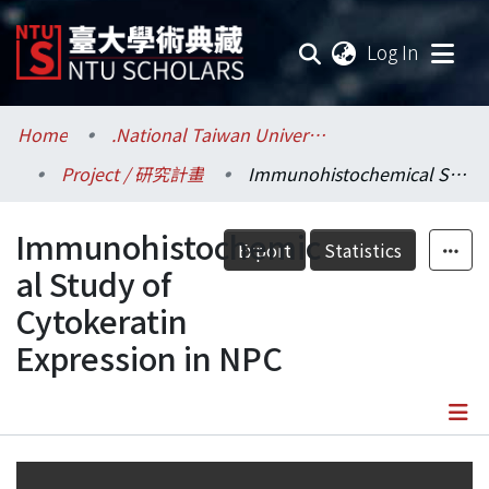
(current
Log In
Communities & Collections
Home
.National Taiwan University / 國立臺灣大學
Project / 研究計畫
Immunohistochemical Study of Cytokeratin Expression in NPC
Research Outputs
Immunohistochemic
Fundings & Projects
Export
Statistics
al Study of
Researchers
Cytokeratin
Expression in NPC
Organizations
Statistics
Details