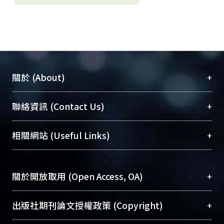
+
關於 (About)
臺大位居世界頂尖大學之列，為永久珍藏及向國際
+
聯絡資訊 (Contact Us)
展現本校豐碩的研究成果及學術能量，圖書館整合
機構典藏（NTUR）與學術庫（AH）不同功能平
總館學科館員
(Main Library)
+
相關網站 (Useful Links)
台，成為臺大學術典藏NTU scholars。期能整合研
醫學圖書館學科館員
(Medical Library)
究能量、促進交流合作、保存學術產出、推廣研究
社會科學院辜振甫紀念圖書館學科館員
(Social
成果。
Sciences Library)
+
關於開放取用 (Open Access, OA)
To permanently archive and promote researcher
profiles and scholarly works, Library integrates the
開放取用是從使用者角度提升資訊取用性的社會運
+
出版社期刊論文授權政策 (Copyright)
services of “NTU Repository” with “Academic
動，應用在學術研究上是透過將研究著作公開供使