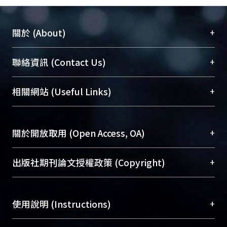
+
關於 (About)
臺大位居世界頂尖大學之列，為永久珍藏及向國際
+
聯絡資訊 (Contact Us)
展現本校豐碩的研究成果及學術能量，圖書館整合
機構典藏（NTUR）與學術庫（AH）不同功能平
總館學科館員
(Main Library)
+
相關網站 (Useful Links)
台，成為臺大學術典藏NTU scholars。期能整合研
醫學圖書館學科館員
(Medical Library)
究能量、促進交流合作、保存學術產出、推廣研究
社會科學院辜振甫紀念圖書館學科館員
(Social
成果。
Sciences Library)
+
關於開放取用 (Open Access, OA)
To permanently archive and promote researcher
profiles and scholarly works, Library integrates the
開放取用是從使用者角度提升資訊取用性的社會運
+
出版社期刊論文授權政策 (Copyright)
services of “NTU Repository” with “Academic
動，應用在學術研究上是透過將研究著作公開供使
Hub” to form NTU Scholars.
用者自由取閱，以促進學術傳播及因應期刊訂購費
請確認所上傳的全文是原創的內容，若該文件包
用逐年攀升。同時可加速研究發展、提升研究影響
+
使用說明 (Instructions)
含部分內容的版權非匯入者所有，或由第三方贊
力，NTU Scholars即為本校的開放取用典藏（OA
助與合作完成，請確認該版權所有者及第三方同