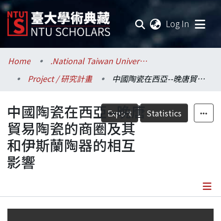
(current
Log In
Communities & Collections
Home
.National Taiwan University / 國立臺灣大學
Project / 研究計畫
中國陶瓷在西亞--晚唐貿易陶瓷的商圈及其和伊斯蘭陶器的相互影響
Research Outputs
中國陶瓷在西亞--晚唐
Fundings & Projects
Export
Statistics
貿易陶瓷的商圈及其
Researchers
和伊斯蘭陶器的相互
影響
Organizations
Statistics
Details