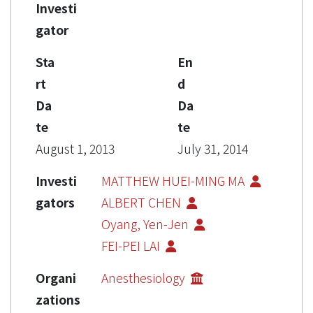
Investi
gator
Sta
En
rt
d
Da
Da
te
te
August 1, 2013
July 31, 2014
Investi
MATTHEW HUEI-MING MA
gators
ALBERT CHEN
Oyang, Yen-Jen
FEI-PEI LAI
Organi
Anesthesiology
zations