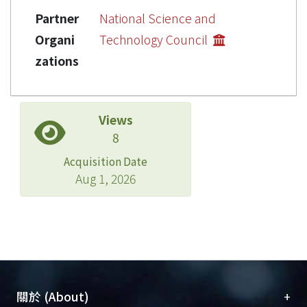
Partner
National Science and
Organi
Technology Council
zations
Views
8
Acquisition Date
Aug 1, 2026
+
關於 (About)