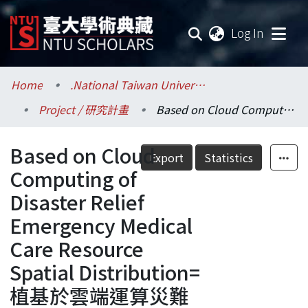
(current
Log In
Communities & Collections
Home
.National Taiwan University / 國立臺灣大學
Project / 研究計畫
Based on Cloud Computing of Disaster Relief Emergency Medical Care Resource Spatial Distribution=植基於雲端運算災難救援緊急醫療救護資源空間分布之研究
Research Outputs
Based on Cloud
Fundings & Projects
Export
Statistics
Computing of
Researchers
Disaster Relief
Emergency Medical
Organizations
Care Resource
Statistics
Spatial Distribution=
植基於雲端運算災難