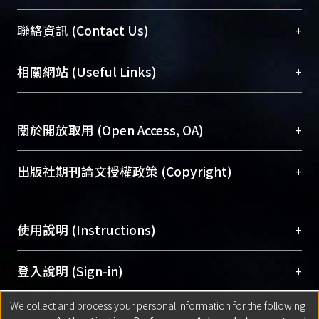
臺大位居世界頂尖大學之列，為永久珍藏及向國際
+
聯絡資訊 (Contact Us)
展現本校豐碩的研究成果及學術能量，圖書館整合
機構典藏（NTUR）與學術庫（AH）不同功能平
總館學科館員
(Main Library)
+
相關網站 (Useful Links)
台，成為臺大學術典藏NTU scholars。期能整合研
醫學圖書館學科館員
(Medical Library)
究能量、促進交流合作、保存學術產出、推廣研究
社會科學院辜振甫紀念圖書館學科館員
(Social
成果。
Sciences Library)
+
關於開放取用 (Open Access, OA)
To permanently archive and promote researcher
profiles and scholarly works, Library integrates the
開放取用是從使用者角度提升資訊取用性的社會運
+
出版社期刊論文授權政策 (Copyright)
services of “NTU Repository” with “Academic
動，應用在學術研究上是透過將研究著作公開供使
Hub” to form NTU Scholars.
用者自由取閱，以促進學術傳播及因應期刊訂購費
請確認所上傳的全文是原創的內容，若該文件包
用逐年攀升。同時可加速研究發展、提升研究影響
+
使用說明 (Instructions)
含部分內容的版權非匯入者所有，或由第三方贊
力，NTU Scholars即為本校的開放取用典藏（OA
助與合作完成，請確認該版權所有者及第三方同
Archive）平台。
（點選深入了解OA）
意提供此授權。
網站簡介
(Quickstart Guide)
+
登入說明 (Sign-in)
Please represent that the submission is your
使用手冊
(Instruction Manual)
original work, and that you have the right to
We collect and process your personal information for the following
線上預約服務
(Booking Service)
方案一：
臺灣大學計算機中心帳號登入
+
匯入著作 (Submission)