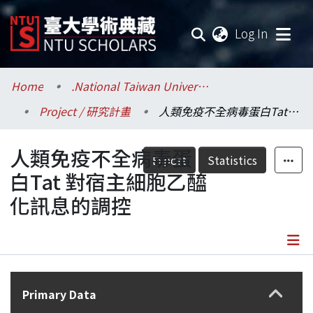
(current
Log In
Communities & Collections
Home
.National Taiwan University / 國立臺灣大學
Project / 研究計畫
人類免疫不全病毒蛋白Tat 對宿主細胞乙醯化訊息的調控
Research Outputs
人類免疫不全病毒蛋
Fundings & Projects
Export
Statistics
白Tat 對宿主細胞乙醯
Researchers
化訊息的調控
Organizations
Statistics
Details
Primary Data