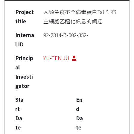
Project
人類免疫不全病毒蛋白Tat 對宿
title
主細胞乙醯化訊息的調控
Interna
92-2314-B-002-352-
l ID
Princip
YU-TEN JU
al
Investi
gator
Sta
En
rt
d
Da
Da
te
te