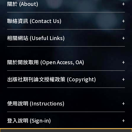
+
關於 (About)
臺大位居世界頂尖大學之列，為永久珍藏及向國際
+
聯絡資訊 (Contact Us)
展現本校豐碩的研究成果及學術能量，圖書館整合
機構典藏（NTUR）與學術庫（AH）不同功能平
總館學科館員
(Main Library)
+
相關網站 (Useful Links)
台，成為臺大學術典藏NTU scholars。期能整合研
醫學圖書館學科館員
(Medical Library)
究能量、促進交流合作、保存學術產出、推廣研究
社會科學院辜振甫紀念圖書館學科館員
(Social
成果。
Sciences Library)
+
關於開放取用 (Open Access, OA)
To permanently archive and promote researcher
profiles and scholarly works, Library integrates the
開放取用是從使用者角度提升資訊取用性的社會運
+
出版社期刊論文授權政策 (Copyright)
services of “NTU Repository” with “Academic
動，應用在學術研究上是透過將研究著作公開供使
Hub” to form NTU Scholars.
用者自由取閱，以促進學術傳播及因應期刊訂購費
請確認所上傳的全文是原創的內容，若該文件包
用逐年攀升。同時可加速研究發展、提升研究影響
+
使用說明 (Instructions)
含部分內容的版權非匯入者所有，或由第三方贊
力，NTU Scholars即為本校的開放取用典藏（OA
助與合作完成，請確認該版權所有者及第三方同
Archive）平台。
（點選深入了解OA）
意提供此授權。
網站簡介
(Quickstart Guide)
+
登入說明 (Sign-in)
Please represent that the submission is your
使用手冊
(Instruction Manual)