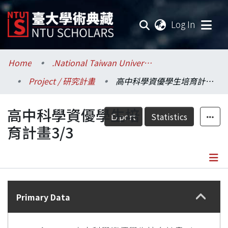
(current
Log In
Communities & Collections
Home
.National Taiwan University / 國立臺灣大學
Project / 研究計畫
高中科學資優學生培育計畫3/3
Research Outputs
高中科學資優學生培
Fundings & Projects
Export
Statistics
育計畫3/3
Researchers
Organizations
Details
Statistics
Primary Data