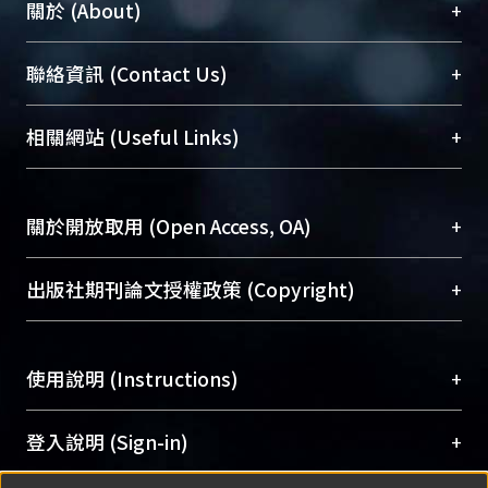
+
關於 (About)
臺大位居世界頂尖大學之列，為永久珍藏及向國際
+
聯絡資訊 (Contact Us)
展現本校豐碩的研究成果及學術能量，圖書館整合
機構典藏（NTUR）與學術庫（AH）不同功能平
總館學科館員
(Main Library)
+
相關網站 (Useful Links)
台，成為臺大學術典藏NTU scholars。期能整合研
醫學圖書館學科館員
(Medical Library)
究能量、促進交流合作、保存學術產出、推廣研究
社會科學院辜振甫紀念圖書館學科館員
(Social
成果。
Sciences Library)
+
關於開放取用 (Open Access, OA)
To permanently archive and promote researcher
profiles and scholarly works, Library integrates the
開放取用是從使用者角度提升資訊取用性的社會運
+
出版社期刊論文授權政策 (Copyright)
services of “NTU Repository” with “Academic
動，應用在學術研究上是透過將研究著作公開供使
Hub” to form NTU Scholars.
用者自由取閱，以促進學術傳播及因應期刊訂購費
請確認所上傳的全文是原創的內容，若該文件包
用逐年攀升。同時可加速研究發展、提升研究影響
+
使用說明 (Instructions)
含部分內容的版權非匯入者所有，或由第三方贊
力，NTU Scholars即為本校的開放取用典藏（OA
助與合作完成，請確認該版權所有者及第三方同
Archive）平台。
（點選深入了解OA）
意提供此授權。
網站簡介
(Quickstart Guide)
+
登入說明 (Sign-in)
Please represent that the submission is your
使用手冊
(Instruction Manual)