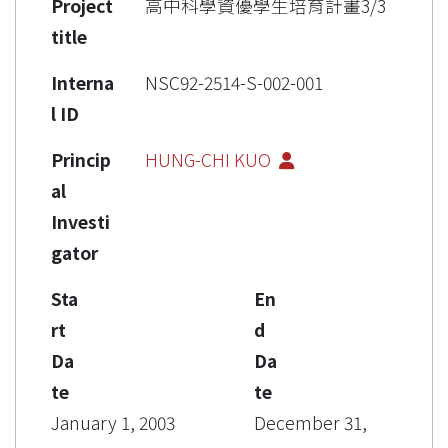
Project
高中科學資優學生培育計畫3/3
title
Interna
NSC92-2514-S-002-001
l ID
Princip
HUNG-CHI KUO
al
Investi
gator
Sta
En
rt
d
Da
Da
te
te
January 1, 2003
December 31,