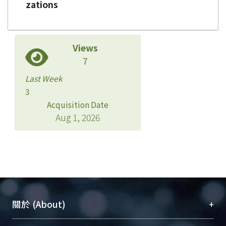
zations
Views
7
Last Week
3
Acquisition Date
Aug 1, 2026
+
關於 (About)