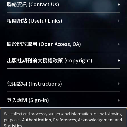
臺大位居世界頂尖大學之列，為永久珍藏及向國際
+
聯絡資訊 (Contact Us)
展現本校豐碩的研究成果及學術能量，圖書館整合
機構典藏（NTUR）與學術庫（AH）不同功能平
總館學科館員
(Main Library)
+
相關網站 (Useful Links)
台，成為臺大學術典藏NTU scholars。期能整合研
醫學圖書館學科館員
(Medical Library)
究能量、促進交流合作、保存學術產出、推廣研究
社會科學院辜振甫紀念圖書館學科館員
(Social
成果。
Sciences Library)
+
關於開放取用 (Open Access, OA)
To permanently archive and promote researcher
profiles and scholarly works, Library integrates the
開放取用是從使用者角度提升資訊取用性的社會運
+
出版社期刊論文授權政策 (Copyright)
services of “NTU Repository” with “Academic
動，應用在學術研究上是透過將研究著作公開供使
Hub” to form NTU Scholars.
用者自由取閱，以促進學術傳播及因應期刊訂購費
請確認所上傳的全文是原創的內容，若該文件包
用逐年攀升。同時可加速研究發展、提升研究影響
+
使用說明 (Instructions)
含部分內容的版權非匯入者所有，或由第三方贊
力，NTU Scholars即為本校的開放取用典藏（OA
助與合作完成，請確認該版權所有者及第三方同
Archive）平台。
（點選深入了解OA）
意提供此授權。
網站簡介
(Quickstart Guide)
+
登入說明 (Sign-in)
Please represent that the submission is your
使用手冊
(Instruction Manual)
original work, and that you have the right to
We collect and process your personal information for the following
線上預約服務
(Booking Service)
方案一：
臺灣大學計算機中心帳號登入
+
匯入著作 (Submission)
purposes:
Authentication, Preferences, Acknowledgement and
grant the rights to upload.
(With C&INC Email Account)
Statistics
.