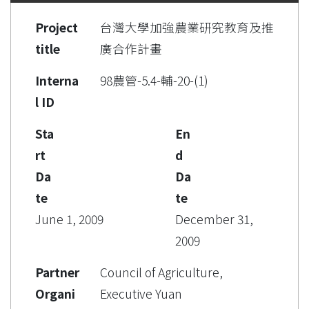
Project
台灣大學加強農業研究教育及推
title
廣合作計畫
Interna
98農管-5.4-輔-20-(1)
l ID
Sta
En
rt
d
Da
Da
te
te
June 1, 2009
December 31,
2009
Partner
Council of Agriculture,
Organi
Executive Yuan