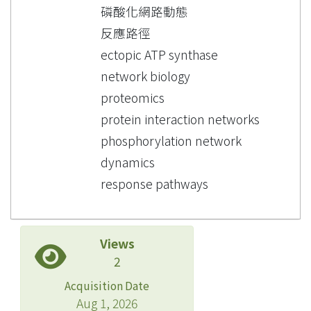
磷酸化網路動態
反應路徑
ectopic ATP synthase
network biology
proteomics
protein interaction networks
phosphorylation network
dynamics
response pathways
Views
2
Acquisition Date
Aug 1, 2026