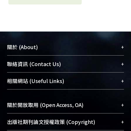
+
關於 (About)
臺大位居世界頂尖大學之列，為永久珍藏及向國際
+
聯絡資訊 (Contact Us)
展現本校豐碩的研究成果及學術能量，圖書館整合
機構典藏（NTUR）與學術庫（AH）不同功能平
總館學科館員
(Main Library)
+
相關網站 (Useful Links)
台，成為臺大學術典藏NTU scholars。期能整合研
醫學圖書館學科館員
(Medical Library)
究能量、促進交流合作、保存學術產出、推廣研究
社會科學院辜振甫紀念圖書館學科館員
(Social
成果。
Sciences Library)
+
關於開放取用 (Open Access, OA)
To permanently archive and promote researcher
profiles and scholarly works, Library integrates the
開放取用是從使用者角度提升資訊取用性的社會運
+
出版社期刊論文授權政策 (Copyright)
services of “NTU Repository” with “Academic
動，應用在學術研究上是透過將研究著作公開供使