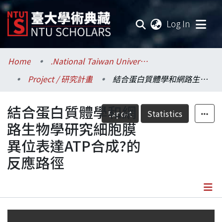
(current
Log In
Communities & Collections
Home
.National Taiwan University / 國立臺灣大學
Project / 研究計畫
結合蛋白質體學和網路生物學研究細胞膜異位表達ATP合成?的反應路徑
Research Outputs
結合蛋白質體學和網
Fundings & Projects
Export
Statistics
路生物學研究細胞膜
Researchers
異位表達ATP合成?的
反應路徑
Organizations
Statistics
Details