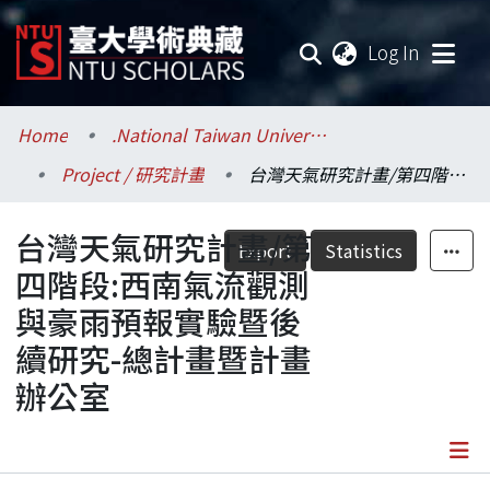
(current
Log In
Communities & Collections
Home
.National Taiwan University / 國立臺灣大學
Project / 研究計畫
台灣天氣研究計畫/第四階段:西南氣流觀測與豪雨預報實驗暨後續研究-總計畫暨計畫辦公室
Research Outputs
台灣天氣研究計畫/第
Fundings & Projects
Export
Statistics
四階段:西南氣流觀測
Researchers
與豪雨預報實驗暨後
續研究-總計畫暨計畫
Organizations
辦公室
Statistics