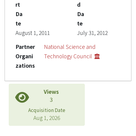
rt
d
Da
Da
te
te
August 1, 2011
July 31, 2012
Partner
National Science and
Organi
Technology Council
zations
Views
3
Acquisition Date
Aug 1, 2026