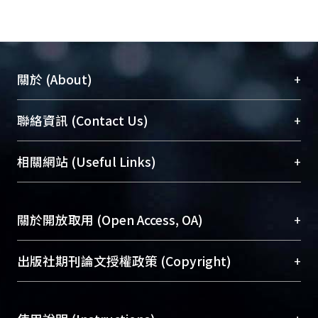
+
關於 (About)
臺大位居世界頂尖大學之列，為永久珍藏及向國際
+
聯絡資訊 (Contact Us)
展現本校豐碩的研究成果及學術能量，圖書館整合
機構典藏（NTUR）與學術庫（AH）不同功能平
總館學科館員
(Main Library)
+
相關網站 (Useful Links)
台，成為臺大學術典藏NTU scholars。期能整合研
醫學圖書館學科館員
(Medical Library)
究能量、促進交流合作、保存學術產出、推廣研究
社會科學院辜振甫紀念圖書館學科館員
(Social
成果。
Sciences Library)
+
關於開放取用 (Open Access, OA)
To permanently archive and promote researcher
profiles and scholarly works, Library integrates the
開放取用是從使用者角度提升資訊取用性的社會運
+
出版社期刊論文授權政策 (Copyright)
services of “NTU Repository” with “Academic
動，應用在學術研究上是透過將研究著作公開供使
Hub” to form NTU Scholars.
用者自由取閱，以促進學術傳播及因應期刊訂購費
請確認所上傳的全文是原創的內容，若該文件包
用逐年攀升。同時可加速研究發展、提升研究影響