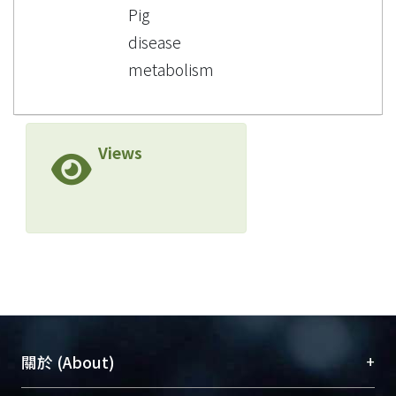
Pig
disease
metabolism
Views
+
關於 (About)