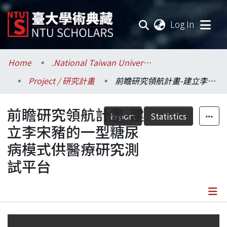
(current
Log In
Communities & Collections
Home
.National Taiwan University / 國立臺灣大學
Project / 研究計畫
前瞻研究領航計畫-建立李宋豬的一型糖尿病模式供醫療研究測試平台
Research Outputs
前瞻研究領航計畫-建
Fundings & Projects
Export
Statistics
立李宋豬的一型糖尿
Researchers
病模式供醫療研究測
試平台
Organizations
Statistics
Details