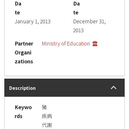
Da
Da
te
te
January 1, 2013
December 31,
2013
Partner
Ministry of Education
Organi
zations
Description
Keywo
豬
rds
疾病
代謝