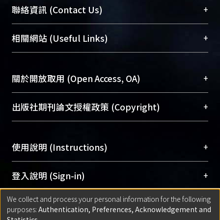
臺大位居世界頂尖大學之列，為永久珍藏及向國際
+
聯絡資訊 (Contact Us)
展現本校豐碩的研究成果及學術能量，圖書館整合
機構典藏（NTUR）與學術庫（AH）不同功能平
總館學科館員
(Main Library)
+
相關網站 (Useful Links)
台，成為臺大學術典藏NTU scholars。期能整合研
醫學圖書館學科館員
(Medical Library)
究能量、促進交流合作、保存學術產出、推廣研究
社會科學院辜振甫紀念圖書館學科館員
(Social
成果。
Sciences Library)
+
關於開放取用 (Open Access, OA)
To permanently archive and promote researcher
profiles and scholarly works, Library integrates the
開放取用是從使用者角度提升資訊取用性的社會運
+
出版社期刊論文授權政策 (Copyright)
services of “NTU Repository” with “Academic
動，應用在學術研究上是透過將研究著作公開供使
Hub” to form NTU Scholars.
用者自由取閱，以促進學術傳播及因應期刊訂購費
請確認所上傳的全文是原創的內容，若該文件包
用逐年攀升。同時可加速研究發展、提升研究影響
+
使用說明 (Instructions)
含部分內容的版權非匯入者所有，或由第三方贊
力，NTU Scholars即為本校的開放取用典藏（OA
助與合作完成，請確認該版權所有者及第三方同
Archive）平台。
（點選深入了解OA）
意提供此授權。
網站簡介
(Quickstart Guide)
+
登入說明 (Sign-in)
Please represent that the submission is your
使用手冊
(Instruction Manual)
original work, and that you have the right to
We collect and process your personal information for the following
線上預約服務
(Booking Service)
方案一：
臺灣大學計算機中心帳號登入
+
匯入著作 (Submission)
purposes:
Authentication, Preferences, Acknowledgement and
grant the rights to upload.
(With C&INC Email Account)
Statistics
.