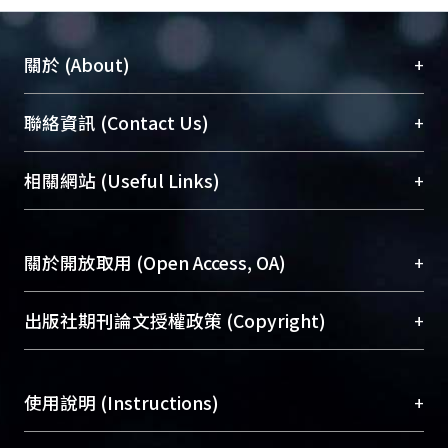
+
關於 (About)
臺大位居世界頂尖大學之列，為永久珍藏及向國際
+
聯絡資訊 (Contact Us)
展現本校豐碩的研究成果及學術能量，圖書館整合
機構典藏（NTUR）與學術庫（AH）不同功能平
總館學科館員
(Main Library)
+
相關網站 (Useful Links)
台，成為臺大學術典藏NTU scholars。期能整合研
醫學圖書館學科館員
(Medical Library)
究能量、促進交流合作、保存學術產出、推廣研究
社會科學院辜振甫紀念圖書館學科館員
(Social
成果。
Sciences Library)
+
關於開放取用 (Open Access, OA)
To permanently archive and promote researcher
profiles and scholarly works, Library integrates the
開放取用是從使用者角度提升資訊取用性的社會運
+
出版社期刊論文授權政策 (Copyright)
services of “NTU Repository” with “Academic
動，應用在學術研究上是透過將研究著作公開供使
Hub” to form NTU Scholars.
用者自由取閱，以促進學術傳播及因應期刊訂購費
請確認所上傳的全文是原創的內容，若該文件包
用逐年攀升。同時可加速研究發展、提升研究影響
+
使用說明 (Instructions)
含部分內容的版權非匯入者所有，或由第三方贊
力，NTU Scholars即為本校的開放取用典藏（OA
助與合作完成，請確認該版權所有者及第三方同