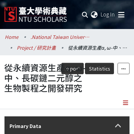
(current
Log In
Communities & Collections
Home
.National Taiwan University / 國立臺灣大學
Project / 研究計畫
從永續資源生產α, ω-中、長碳鏈二元醇之生物製程之開發研究
Research Outputs
從永續資源生產α, ω-
Fundings & Projects
Export
Statistics
中、長碳鏈二元醇之
Researchers
生物製程之開發研究
Organizations
Statistics
Details
Primary Data