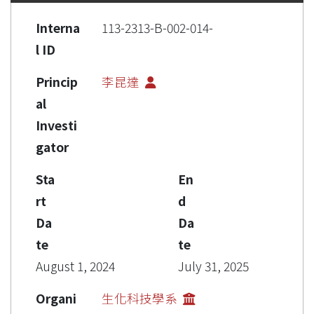
Interna
113-2313-B-002-014-
l ID
Princip
李昆達
al
Investi
gator
Sta
En
rt
d
Da
Da
te
te
August 1, 2024
July 31, 2025
Organi
生化科技學系