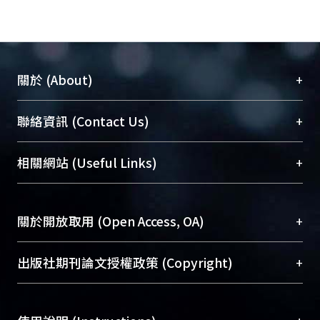
+
關於 (About)
臺大位居世界頂尖大學之列，為永久珍藏及向國際
+
聯絡資訊 (Contact Us)
展現本校豐碩的研究成果及學術能量，圖書館整合
機構典藏（NTUR）與學術庫（AH）不同功能平
總館學科館員
(Main Library)
+
相關網站 (Useful Links)
台，成為臺大學術典藏NTU scholars。期能整合研
醫學圖書館學科館員
(Medical Library)
究能量、促進交流合作、保存學術產出、推廣研究
社會科學院辜振甫紀念圖書館學科館員
(Social
成果。
Sciences Library)
+
關於開放取用 (Open Access, OA)
To permanently archive and promote researcher
profiles and scholarly works, Library integrates the
開放取用是從使用者角度提升資訊取用性的社會運
+
出版社期刊論文授權政策 (Copyright)
services of “NTU Repository” with “Academic
動，應用在學術研究上是透過將研究著作公開供使
Hub” to form NTU Scholars.
用者自由取閱，以促進學術傳播及因應期刊訂購費
請確認所上傳的全文是原創的內容，若該文件包
用逐年攀升。同時可加速研究發展、提升研究影響