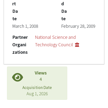
rt
d
Da
Da
te
te
March 1, 2008
February 28, 2009
Partner
National Science and
Organi
Technology Council
zations
Views
4
Acquisition Date
Aug 1, 2026