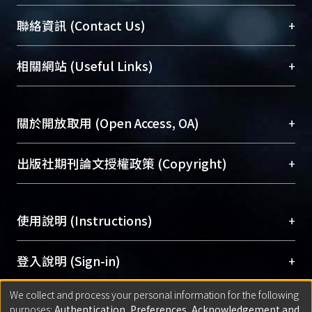
臺大位居世界頂尖大學之列，為永久珍藏及向國際
+
聯絡資訊 (Contact Us)
展現本校豐碩的研究成果及學術能量，圖書館整合
機構典藏（NTUR）與學術庫（AH）不同功能平
總館學科館員
(Main Library)
+
相關網站 (Useful Links)
台，成為臺大學術典藏NTU scholars。期能整合研
醫學圖書館學科館員
(Medical Library)
究能量、促進交流合作、保存學術產出、推廣研究
社會科學院辜振甫紀念圖書館學科館員
(Social
成果。
Sciences Library)
+
關於開放取用 (Open Access, OA)
To permanently archive and promote researcher
profiles and scholarly works, Library integrates the
開放取用是從使用者角度提升資訊取用性的社會運
+
出版社期刊論文授權政策 (Copyright)
services of “NTU Repository” with “Academic
動，應用在學術研究上是透過將研究著作公開供使
Hub” to form NTU Scholars.
用者自由取閱，以促進學術傳播及因應期刊訂購費
請確認所上傳的全文是原創的內容，若該文件包
用逐年攀升。同時可加速研究發展、提升研究影響
+
使用說明 (Instructions)
含部分內容的版權非匯入者所有，或由第三方贊
力，NTU Scholars即為本校的開放取用典藏（OA
助與合作完成，請確認該版權所有者及第三方同
Archive）平台。
（點選深入了解OA）
意提供此授權。
網站簡介
(Quickstart Guide)
+
登入說明 (Sign-in)
Please represent that the submission is your
使用手冊
(Instruction Manual)
original work, and that you have the right to
We collect and process your personal information for the following
線上預約服務
(Booking Service)
方案一：
臺灣大學計算機中心帳號登入
+
匯入著作 (Submission)
purposes:
Authentication, Preferences, Acknowledgement and
grant the rights to upload.