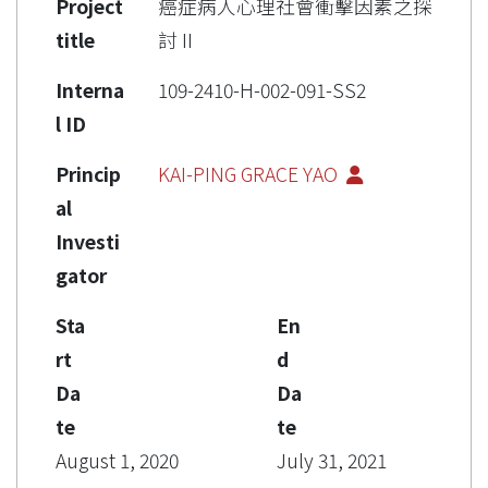
Project
癌症病人心理社會衝擊因素之探
title
討 II
Interna
109-2410-H-002-091-SS2
l ID
Princip
KAI-PING GRACE YAO
al
Investi
gator
Sta
En
rt
d
Da
Da
te
te
August 1, 2020
July 31, 2021