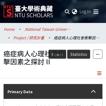
(current
Log In
Communities & Collections
Home
.National Taiwan University / 國立臺灣大學
Project / 研究計畫
癌症病人心理社會衝擊因素之探討 II
Research Outputs
癌症病人心理社會衝
Fundings & Projects
Export
Statistics
擊因素之探討 II
Researchers
Organizations
Details
Statistics
Primary Data