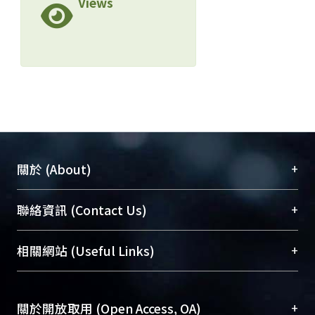
Views
+
關於 (About)
臺大位居世界頂尖大學之列，為永久珍藏及向國際
+
聯絡資訊 (Contact Us)
展現本校豐碩的研究成果及學術能量，圖書館整合
機構典藏（NTUR）與學術庫（AH）不同功能平
總館學科館員
(Main Library)
+
相關網站 (Useful Links)
台，成為臺大學術典藏NTU scholars。期能整合研
醫學圖書館學科館員
(Medical Library)
究能量、促進交流合作、保存學術產出、推廣研究
社會科學院辜振甫紀念圖書館學科館員
(Social
成果。
Sciences Library)
+
關於開放取用 (Open Access, OA)