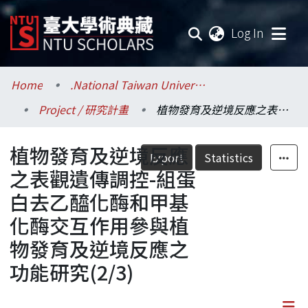
(current
Log In
Communities & Collections
Home
.National Taiwan University / 國立臺灣大學
Project / 研究計畫
植物發育及逆境反應之表觀遺傳調控-組蛋白去乙醯化酶和甲基化酶交互作用參與植物發育及逆境反應之功能研究(2/3)
Research Outputs
植物發育及逆境反應
Fundings & Projects
Export
Statistics
之表觀遺傳調控-組蛋
Researchers
白去乙醯化酶和甲基
化酶交互作用參與植
Organizations
物發育及逆境反應之
Statistics
功能研究(2/3)