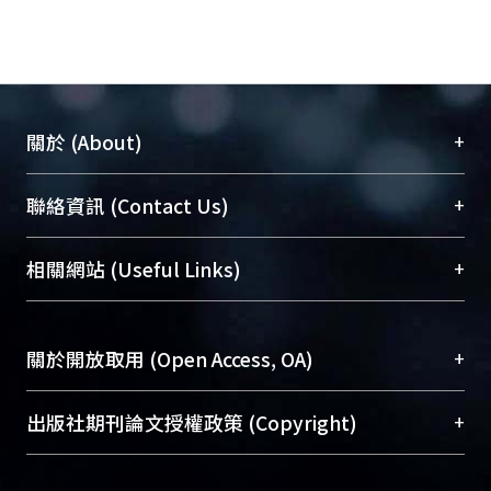
+
關於 (About)
臺大位居世界頂尖大學之列，為永久珍藏及向國際
+
聯絡資訊 (Contact Us)
展現本校豐碩的研究成果及學術能量，圖書館整合
機構典藏（NTUR）與學術庫（AH）不同功能平
總館學科館員
(Main Library)
+
相關網站 (Useful Links)
台，成為臺大學術典藏NTU scholars。期能整合研
醫學圖書館學科館員
(Medical Library)
究能量、促進交流合作、保存學術產出、推廣研究
社會科學院辜振甫紀念圖書館學科館員
(Social
成果。
Sciences Library)
+
關於開放取用 (Open Access, OA)
To permanently archive and promote researcher
profiles and scholarly works, Library integrates the
開放取用是從使用者角度提升資訊取用性的社會運
+
出版社期刊論文授權政策 (Copyright)
services of “NTU Repository” with “Academic
動，應用在學術研究上是透過將研究著作公開供使
Hub” to form NTU Scholars.
用者自由取閱，以促進學術傳播及因應期刊訂購費
請確認所上傳的全文是原創的內容，若該文件包