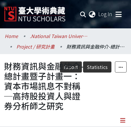
(current
Log In
Communities & Collections
Home
.National Taiwan University / 國立臺灣大學
Project / 研究計畫
財務資訊與金融仲介-總計畫暨子計畫一：資本市場訊息不對稱─高持股投資人與證券分析師之研究
Research Outputs
財務資訊與金融仲介-
Fundings & Projects
Export
Statistics
總計畫暨子計畫一：
Researchers
資本市場訊息不對稱
─高持股投資人與證
Organizations
券分析師之研究
Statistics