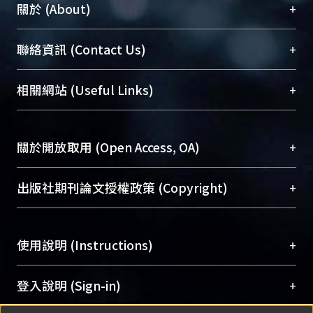
+
關於 (About)
臺大位居世界頂尖大學之列，為永久珍藏及向國際
+
聯絡資訊 (Contact Us)
展現本校豐碩的研究成果及學術能量，圖書館整合
機構典藏（NTUR）與學術庫（AH）不同功能平
總館學科館員
(Main Library)
+
相關網站 (Useful Links)
台，成為臺大學術典藏NTU scholars。期能整合研
醫學圖書館學科館員
(Medical Library)
究能量、促進交流合作、保存學術產出、推廣研究
社會科學院辜振甫紀念圖書館學科館員
(Social
成果。
Sciences Library)
+
關於開放取用 (Open Access, OA)
To permanently archive and promote researcher
profiles and scholarly works, Library integrates the
開放取用是從使用者角度提升資訊取用性的社會運
+
出版社期刊論文授權政策 (Copyright)
services of “NTU Repository” with “Academic
動，應用在學術研究上是透過將研究著作公開供使
Hub” to form NTU Scholars.
用者自由取閱，以促進學術傳播及因應期刊訂購費
請確認所上傳的全文是原創的內容，若該文件包
用逐年攀升。同時可加速研究發展、提升研究影響
+
使用說明 (Instructions)
含部分內容的版權非匯入者所有，或由第三方贊
力，NTU Scholars即為本校的開放取用典藏（OA
助與合作完成，請確認該版權所有者及第三方同
Archive）平台。
（點選深入了解OA）
意提供此授權。
網站簡介
(Quickstart Guide)
+
登入說明 (Sign-in)
Please represent that the submission is your
使用手冊
(Instruction Manual)