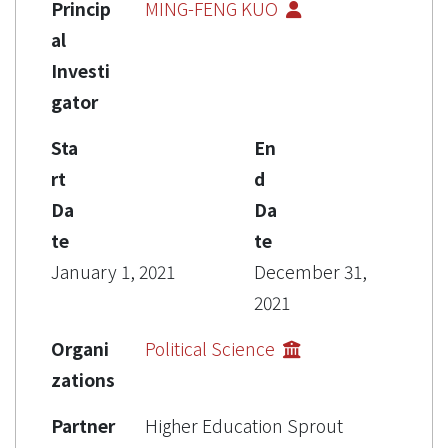
Princip
MING-FENG KUO
al
Investi
gator
Sta
En
rt
d
Da
Da
te
te
January 1, 2021
December 31,
2021
Organi
Political Science
zations
Partner
Higher Education Sprout