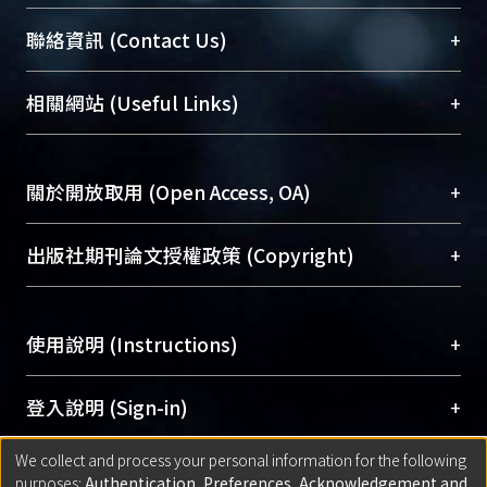
臺大位居世界頂尖大學之列，為永久珍藏及向國際
+
聯絡資訊 (Contact Us)
展現本校豐碩的研究成果及學術能量，圖書館整合
機構典藏（NTUR）與學術庫（AH）不同功能平
總館學科館員
(Main Library)
+
相關網站 (Useful Links)
台，成為臺大學術典藏NTU scholars。期能整合研
醫學圖書館學科館員
(Medical Library)
究能量、促進交流合作、保存學術產出、推廣研究
社會科學院辜振甫紀念圖書館學科館員
(Social
成果。
Sciences Library)
+
關於開放取用 (Open Access, OA)
To permanently archive and promote researcher
profiles and scholarly works, Library integrates the
開放取用是從使用者角度提升資訊取用性的社會運
+
出版社期刊論文授權政策 (Copyright)
services of “NTU Repository” with “Academic
動，應用在學術研究上是透過將研究著作公開供使
Hub” to form NTU Scholars.
用者自由取閱，以促進學術傳播及因應期刊訂購費
請確認所上傳的全文是原創的內容，若該文件包
用逐年攀升。同時可加速研究發展、提升研究影響
+
使用說明 (Instructions)
含部分內容的版權非匯入者所有，或由第三方贊
力，NTU Scholars即為本校的開放取用典藏（OA
助與合作完成，請確認該版權所有者及第三方同
Archive）平台。
（點選深入了解OA）
意提供此授權。
網站簡介
(Quickstart Guide)
+
登入說明 (Sign-in)
Please represent that the submission is your
使用手冊
(Instruction Manual)
original work, and that you have the right to
We collect and process your personal information for the following
線上預約服務
(Booking Service)
方案一：
臺灣大學計算機中心帳號登入
+
匯入著作 (Submission)
purposes:
Authentication, Preferences, Acknowledgement and
grant the rights to upload.