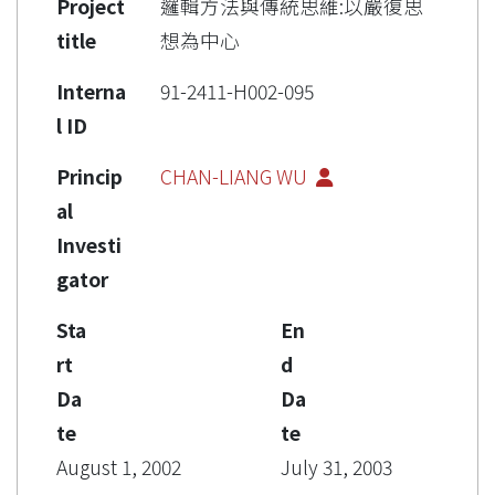
Project
邏輯方法與傳統思維:以嚴復思
title
想為中心
Interna
91-2411-H002-095
l ID
Princip
CHAN-LIANG WU
al
Investi
gator
Sta
En
rt
d
Da
Da
te
te
August 1, 2002
July 31, 2003