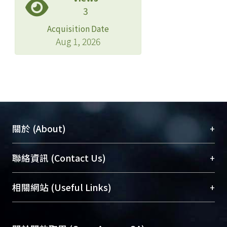
3
Acquisition Date
Aug 1, 2026
+
關於 (About)
臺大位居世界頂尖大學之列，為永久珍藏及向國際
+
聯絡資訊 (Contact Us)
展現本校豐碩的研究成果及學術能量，圖書館整合
機構典藏（NTUR）與學術庫（AH）不同功能平
總館學科館員
(Main Library)
+
相關網站 (Useful Links)
台，成為臺大學術典藏NTU scholars。期能整合研
醫學圖書館學科館員
(Medical Library)
究能量、促進交流合作、保存學術產出、推廣研究
社會科學院辜振甫紀念圖書館學科館員
(Social
成果。
Sciences Library)