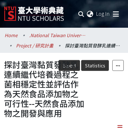
(current
Log In
Communities & Collections
Home
.National Taiwan University / 國立臺灣大學
Project / 研究計畫
探討臺灣黏質發酵乳連續繼代培養過程之菌相穩定性並評估作為天然食品添加物之可行性--天然食品添加物之開發與應用
Research Outputs
探討臺灣黏質發酵乳
Fundings & Projects
Export
Statistics
連續繼代培養過程之
Researchers
菌相穩定性並評估作
為天然食品添加物之
Organizations
可行性--天然食品添加
Statistics
物之開發與應用