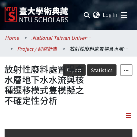
(current
Log In
Communities & Collections
Home
.National Taiwan University / 國立臺灣大學
Project / 研究計畫
放射性廢料處置場含水層地下水水流與核種遷移模式隻模擬之不確定性分析
Research Outputs
放射性廢料處置場含
Fundings & Projects
Export
Statistics
水層地下水水流與核
Researchers
種遷移模式隻模擬之
不確定性分析
Organizations
Statistics
Details