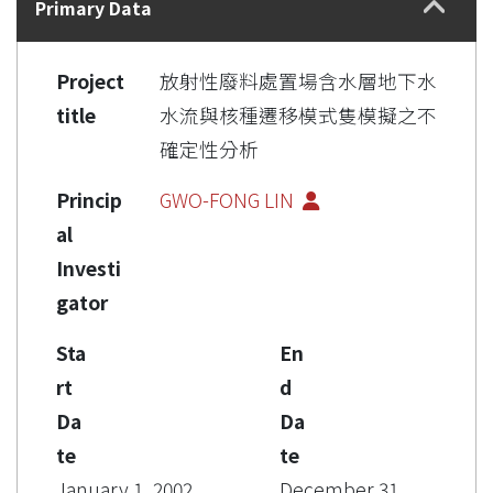
Primary Data
Project
放射性廢料處置場含水層地下水
title
水流與核種遷移模式隻模擬之不
確定性分析
Princip
GWO-FONG LIN
al
Investi
gator
Sta
En
rt
d
Da
Da
te
te
January 1, 2002
December 31,