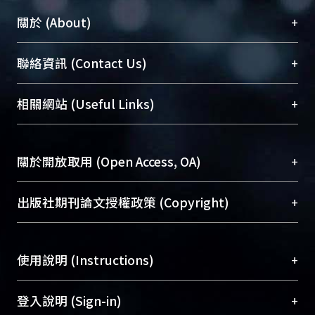
+
關於 (About)
臺大位居世界頂尖大學之列，為永久珍藏及向國際
+
聯絡資訊 (Contact Us)
展現本校豐碩的研究成果及學術能量，圖書館整合
機構典藏（NTUR）與學術庫（AH）不同功能平
總館學科館員
(Main Library)
+
相關網站 (Useful Links)
台，成為臺大學術典藏NTU scholars。期能整合研
醫學圖書館學科館員
(Medical Library)
究能量、促進交流合作、保存學術產出、推廣研究
社會科學院辜振甫紀念圖書館學科館員
(Social
成果。
Sciences Library)
+
關於開放取用 (Open Access, OA)
To permanently archive and promote researcher
profiles and scholarly works, Library integrates the
開放取用是從使用者角度提升資訊取用性的社會運
+
出版社期刊論文授權政策 (Copyright)
services of “NTU Repository” with “Academic
動，應用在學術研究上是透過將研究著作公開供使
Hub” to form NTU Scholars.
用者自由取閱，以促進學術傳播及因應期刊訂購費
請確認所上傳的全文是原創的內容，若該文件包
用逐年攀升。同時可加速研究發展、提升研究影響
+
使用說明 (Instructions)
含部分內容的版權非匯入者所有，或由第三方贊
力，NTU Scholars即為本校的開放取用典藏（OA
助與合作完成，請確認該版權所有者及第三方同
Archive）平台。
（點選深入了解OA）
意提供此授權。
網站簡介
(Quickstart Guide)
+
登入說明 (Sign-in)