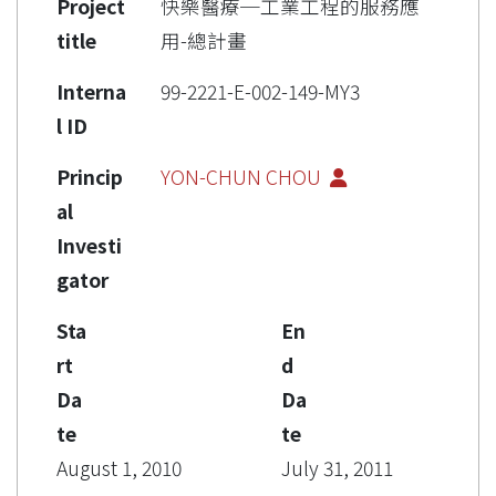
Project
快樂醫療─工業工程的服務應
title
用-總計畫
Interna
99-2221-E-002-149-MY3
l ID
Princip
YON-CHUN CHOU
al
Investi
gator
Sta
En
rt
d
Da
Da
te
te
August 1, 2010
July 31, 2011