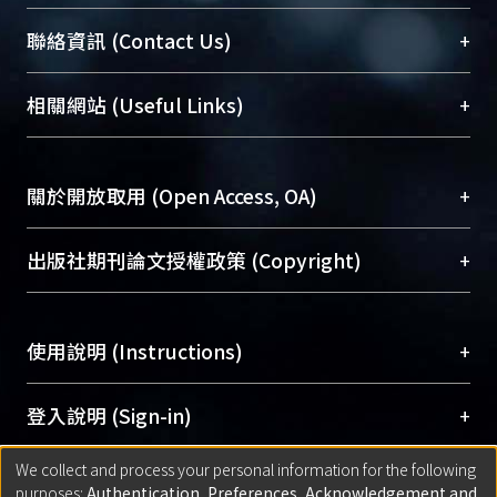
臺大位居世界頂尖大學之列，為永久珍藏及向國際
+
聯絡資訊 (Contact Us)
展現本校豐碩的研究成果及學術能量，圖書館整合
機構典藏（NTUR）與學術庫（AH）不同功能平
總館學科館員
(Main Library)
+
相關網站 (Useful Links)
台，成為臺大學術典藏NTU scholars。期能整合研
醫學圖書館學科館員
(Medical Library)
究能量、促進交流合作、保存學術產出、推廣研究
社會科學院辜振甫紀念圖書館學科館員
(Social
成果。
Sciences Library)
+
關於開放取用 (Open Access, OA)
To permanently archive and promote researcher
profiles and scholarly works, Library integrates the
開放取用是從使用者角度提升資訊取用性的社會運
+
出版社期刊論文授權政策 (Copyright)
services of “NTU Repository” with “Academic
動，應用在學術研究上是透過將研究著作公開供使
Hub” to form NTU Scholars.
用者自由取閱，以促進學術傳播及因應期刊訂購費
請確認所上傳的全文是原創的內容，若該文件包
用逐年攀升。同時可加速研究發展、提升研究影響
+
使用說明 (Instructions)
含部分內容的版權非匯入者所有，或由第三方贊
力，NTU Scholars即為本校的開放取用典藏（OA
助與合作完成，請確認該版權所有者及第三方同
Archive）平台。
（點選深入了解OA）
意提供此授權。
網站簡介
(Quickstart Guide)
+
登入說明 (Sign-in)
Please represent that the submission is your
使用手冊
(Instruction Manual)
original work, and that you have the right to
We collect and process your personal information for the following
線上預約服務
(Booking Service)
方案一：
臺灣大學計算機中心帳號登入
+
匯入著作 (Submission)
purposes:
Authentication, Preferences, Acknowledgement and
grant the rights to upload.