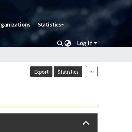
rganizations
Statistics
Log In
Export
Statistics