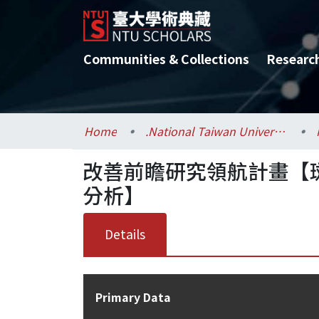
Communities & Collections
Researc
Home
.National Taiwan University / 國立臺灣大學
改善前瞻研究領航計畫【
分析】
Details
Primary Data