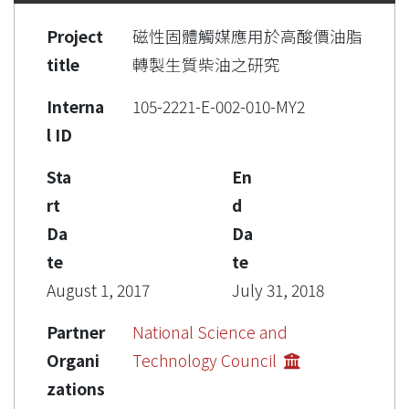
Project
磁性固體觸媒應用於高酸價油脂
title
轉製生質柴油之研究
Interna
105-2221-E-002-010-MY2
l ID
Sta
En
rt
d
Da
Da
te
te
August 1, 2017
July 31, 2018
Partner
National Science and
Organi
Technology Council
zations