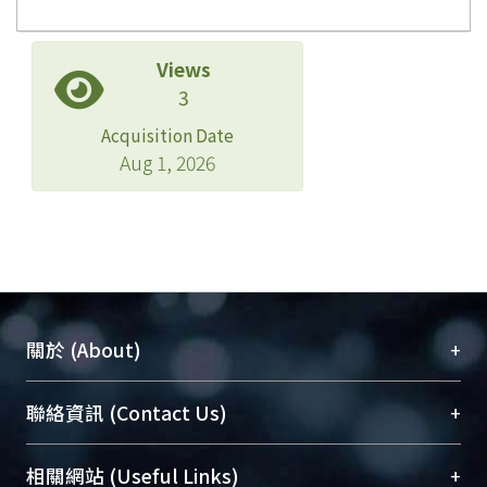
Views
3
Acquisition Date
Aug 1, 2026
+
關於 (About)
臺大位居世界頂尖大學之列，為永久珍藏及向國際
+
聯絡資訊 (Contact Us)
展現本校豐碩的研究成果及學術能量，圖書館整合
機構典藏（NTUR）與學術庫（AH）不同功能平
總館學科館員
(Main Library)
+
相關網站 (Useful Links)