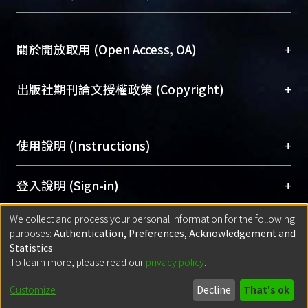
台，成為臺大學術典藏NTU scholars。期能整合研
醫學圖書館學科館員
(Medical Library)
究能量、促進交流合作、保存學術產出、推廣研究
社會科學院辜振甫紀念圖書館學科館員
(Social
成果。
Sciences Library)
+
關於開放取用 (Open Access, OA)
To permanently archive and promote researcher
profiles and scholarly works, Library integrates the
開放取用是從使用者角度提升資訊取用性的社會運
+
出版社期刊論文授權政策 (Copyright)
services of “NTU Repository” with “Academic
動，應用在學術研究上是透過將研究著作公開供使
Hub” to form NTU Scholars.
用者自由取閱，以促進學術傳播及因應期刊訂購費
請確認所上傳的全文是原創的內容，若該文件包
用逐年攀升。同時可加速研究發展、提升研究影響
+
使用說明 (Instructions)
含部分內容的版權非匯入者所有，或由第三方贊
力，NTU Scholars即為本校的開放取用典藏（OA
助與合作完成，請確認該版權所有者及第三方同
Archive）平台。
（點選深入了解OA）
意提供此授權。
網站簡介
(Quickstart Guide)
+
登入說明 (Sign-in)
Please represent that the submission is your
使用手冊
(Instruction Manual)
original work, and that you have the right to
We collect and process your personal information for the following
線上預約服務
(Booking Service)
方案一：
臺灣大學計算機中心帳號登入
+
匯入著作 (Submission)
purposes:
Authentication, Preferences, Acknowledgement and
grant the rights to upload.
(With C&INC Email Account)
Statistics
.
方案二：
ORCID帳號登入
(With ORCID)
To learn more, please read our
privacy policy
.
若欲上傳已出版的全文電子檔，可使用
Open
方案一：
定期更新ORCID者，以ID匯入
(Search
policy finder
網站查詢，以確認出版單位之版權
for identifier (ORCID))
Built with
DSpace-CRIS software
- Extension maintained and optimized
Customize
Decline
That's ok
政策。
方案二：
自行建檔
(Default mode Submission)
by