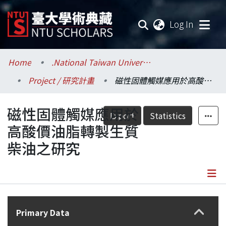
(current
Log In
Communities & Collections
Home
.National Taiwan University / 國立臺灣大學
Project / 研究計畫
磁性固體觸媒應用於高酸價油脂轉製生質柴油之研究
Research Outputs
磁性固體觸媒應用於
Fundings & Projects
Export
Statistics
高酸價油脂轉製生質
Researchers
柴油之研究
Organizations
Statistics
Details
Primary Data