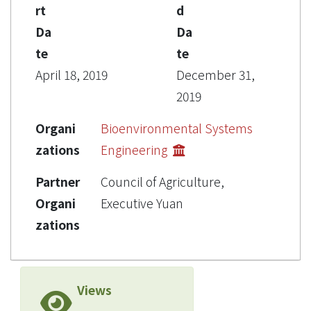
rt
d
Da
Da
te
te
April 18, 2019
December 31,
2019
Organi
Bioenvironmental Systems
zations
Engineering
Partner
Council of Agriculture,
Organi
Executive Yuan
zations
Views