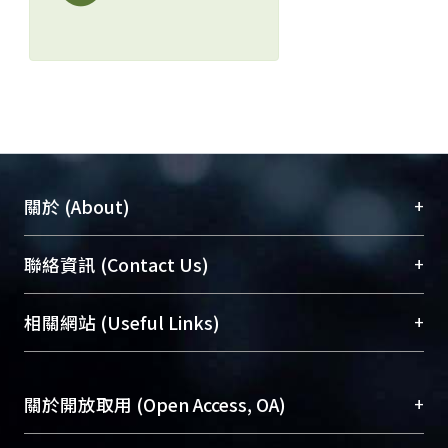
+
關於 (About)
臺大位居世界頂尖大學之列，為永久珍藏及向國際
+
聯絡資訊 (Contact Us)
展現本校豐碩的研究成果及學術能量，圖書館整合
機構典藏（NTUR）與學術庫（AH）不同功能平
總館學科館員
(Main Library)
+
相關網站 (Useful Links)
台，成為臺大學術典藏NTU scholars。期能整合研
醫學圖書館學科館員
(Medical Library)
究能量、促進交流合作、保存學術產出、推廣研究
社會科學院辜振甫紀念圖書館學科館員
(Social
成果。
Sciences Library)
+
關於開放取用 (Open Access, OA)
To permanently archive and promote researcher