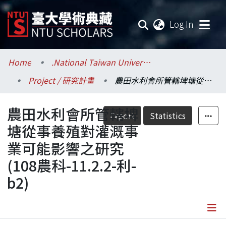
(current
Log In
Communities & Collections
Home
.National Taiwan University / 國立臺灣大學
Project / 研究計畫
農田水利會所管轄埤塘從事養殖對灌溉事業可能影響之研究(108農科-11.2.2-利-b2)
Research Outputs
農田水利會所管轄埤
Fundings & Projects
Export
Statistics
塘從事養殖對灌溉事
Researchers
業可能影響之研究
(108農科-11.2.2-利-
Organizations
b2)
Statistics