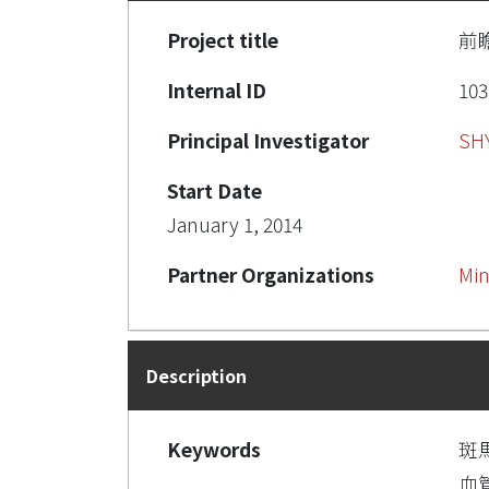
Project title
前
Internal ID
103
Principal Investigator
SH
Start Date
January 1, 2014
Partner Organizations
Min
Description
Keywords
斑
血