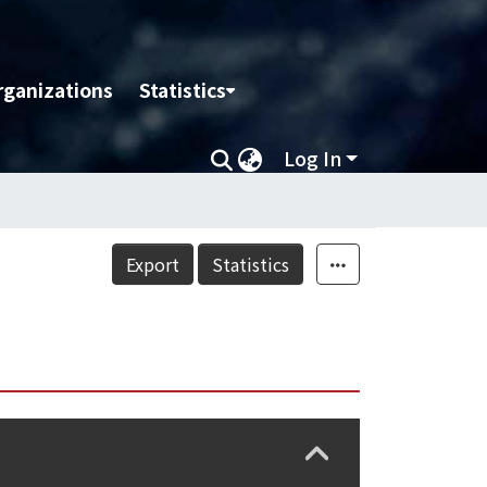
rganizations
Statistics
Log In
Export
Statistics