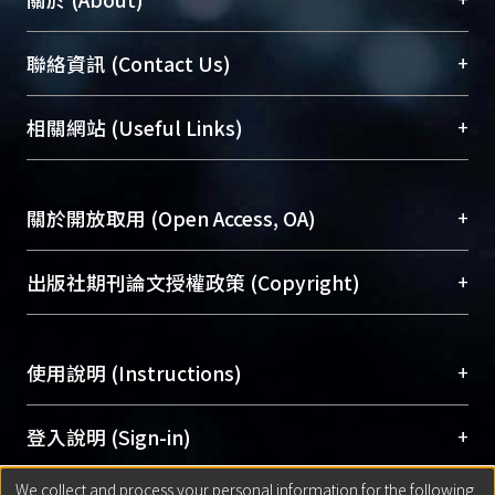
臺大位居世界頂尖大學之列，為永久珍藏及向國際
+
聯絡資訊 (Contact Us)
展現本校豐碩的研究成果及學術能量，圖書館整合
機構典藏（NTUR）與學術庫（AH）不同功能平
總館學科館員
(Main Library)
+
相關網站 (Useful Links)
台，成為臺大學術典藏NTU scholars。期能整合研
醫學圖書館學科館員
(Medical Library)
究能量、促進交流合作、保存學術產出、推廣研究
社會科學院辜振甫紀念圖書館學科館員
(Social
成果。
Sciences Library)
+
關於開放取用 (Open Access, OA)
To permanently archive and promote researcher
profiles and scholarly works, Library integrates the
開放取用是從使用者角度提升資訊取用性的社會運
+
出版社期刊論文授權政策 (Copyright)
services of “NTU Repository” with “Academic
動，應用在學術研究上是透過將研究著作公開供使
Hub” to form NTU Scholars.
用者自由取閱，以促進學術傳播及因應期刊訂購費
請確認所上傳的全文是原創的內容，若該文件包
用逐年攀升。同時可加速研究發展、提升研究影響
+
使用說明 (Instructions)
含部分內容的版權非匯入者所有，或由第三方贊
力，NTU Scholars即為本校的開放取用典藏（OA
助與合作完成，請確認該版權所有者及第三方同
Archive）平台。
（點選深入了解OA）
意提供此授權。
網站簡介
(Quickstart Guide)
+
登入說明 (Sign-in)
Please represent that the submission is your
使用手冊
(Instruction Manual)
original work, and that you have the right to
We collect and process your personal information for the following
線上預約服務
(Booking Service)