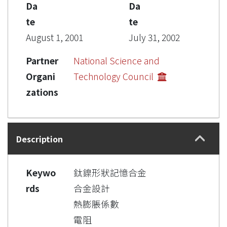
Da
Da
te
te
August 1, 2001
July 31, 2002
Partner
National Science and
Organi
Technology Council
zations
Description
Keywo
鈦鎳形狀記憶合金
rds
合金設計
熱膨脹係數
電阻