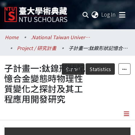
(current
Log In
Communities & Collections
Home
.National Taiwan University / 國立臺灣大學
Project / 研究計畫
子計畫一:鈦鎳形狀記憶合金變態時物理性質變化之探討及其工程應用開發研究
Research Outputs
子計畫一:鈦鎳形狀記
Fundings & Projects
Export
Statistics
憶合金變態時物理性
Researchers
質變化之探討及其工
程應用開發研究
Organizations
Statistics
Details