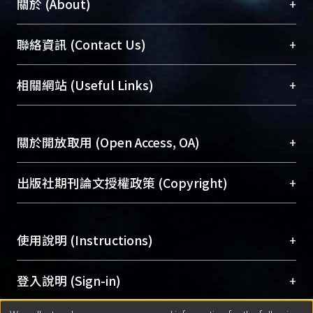
+
關於 (About)
臺大位居世界頂尖大學之列，為永久珍藏及向國際
+
聯絡資訊 (Contact Us)
展現本校豐碩的研究成果及學術能量，圖書館整合
機構典藏（NTUR）與學術庫（AH）不同功能平
總館學科館員
(Main Library)
+
相關網站 (Useful Links)
台，成為臺大學術典藏NTU scholars。期能整合研
醫學圖書館學科館員
(Medical Library)
究能量、促進交流合作、保存學術產出、推廣研究
社會科學院辜振甫紀念圖書館學科館員
(Social
成果。
Sciences Library)
+
關於開放取用 (Open Access, OA)
To permanently archive and promote researcher
profiles and scholarly works, Library integrates the
開放取用是從使用者角度提升資訊取用性的社會運
+
出版社期刊論文授權政策 (Copyright)
services of “NTU Repository” with “Academic
動，應用在學術研究上是透過將研究著作公開供使
Hub” to form NTU Scholars.
用者自由取閱，以促進學術傳播及因應期刊訂購費
請確認所上傳的全文是原創的內容，若該文件包
用逐年攀升。同時可加速研究發展、提升研究影響
+
使用說明 (Instructions)
含部分內容的版權非匯入者所有，或由第三方贊
力，NTU Scholars即為本校的開放取用典藏（OA
助與合作完成，請確認該版權所有者及第三方同
Archive）平台。
（點選深入了解OA）
意提供此授權。
網站簡介
(Quickstart Guide)
+
登入說明 (Sign-in)
Please represent that the submission is your
使用手冊
(Instruction Manual)