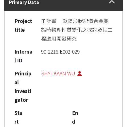
Primary Data
Project
子計畫一:鈦鎳形狀記憶合金變
title
態時物理性質變化之探討及其工
程應用開發研究
Interna
90-2216-E002-029
l ID
Princip
SHYI-KAAN WU
al
Investi
gator
Sta
En
rt
d