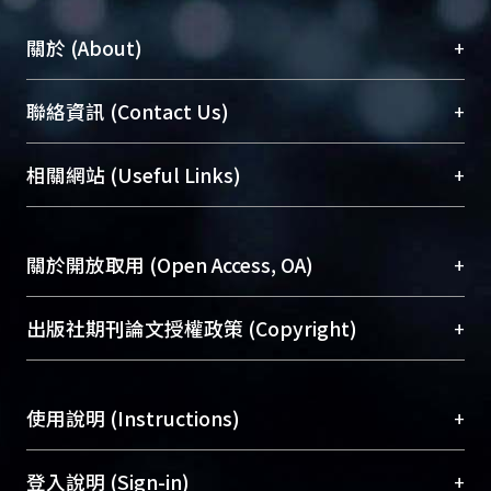
+
關於 (About)
臺大位居世界頂尖大學之列，為永久珍藏及向國際
+
聯絡資訊 (Contact Us)
展現本校豐碩的研究成果及學術能量，圖書館整合
機構典藏（NTUR）與學術庫（AH）不同功能平
總館學科館員
(Main Library)
+
相關網站 (Useful Links)
台，成為臺大學術典藏NTU scholars。期能整合研
醫學圖書館學科館員
(Medical Library)
究能量、促進交流合作、保存學術產出、推廣研究
社會科學院辜振甫紀念圖書館學科館員
(Social
成果。
Sciences Library)
+
關於開放取用 (Open Access, OA)
To permanently archive and promote researcher
profiles and scholarly works, Library integrates the
開放取用是從使用者角度提升資訊取用性的社會運
+
出版社期刊論文授權政策 (Copyright)
services of “NTU Repository” with “Academic
動，應用在學術研究上是透過將研究著作公開供使
Hub” to form NTU Scholars.
用者自由取閱，以促進學術傳播及因應期刊訂購費
請確認所上傳的全文是原創的內容，若該文件包
用逐年攀升。同時可加速研究發展、提升研究影響
+
使用說明 (Instructions)
含部分內容的版權非匯入者所有，或由第三方贊
力，NTU Scholars即為本校的開放取用典藏（OA
助與合作完成，請確認該版權所有者及第三方同
Archive）平台。
（點選深入了解OA）
意提供此授權。
網站簡介
(Quickstart Guide)
+
登入說明 (Sign-in)