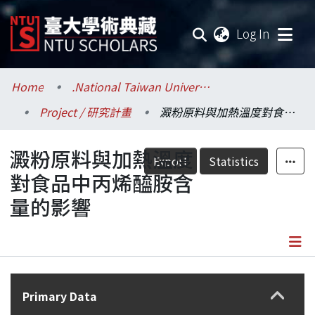
(current
Log In
Communities & Collections
Home
.National Taiwan University / 國立臺灣大學
Project / 研究計畫
澱粉原料與加熱溫度對食品中丙烯醯胺含量的影響
Research Outputs
澱粉原料與加熱溫度
Fundings & Projects
Export
Statistics
對食品中丙烯醯胺含
Researchers
量的影響
Organizations
Statistics
Details
Primary Data