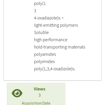
poly(1
3
4-oxadiazole)s。
light-emitting polymers
Soluble
high performance
hold-transporting materials
polyamides
polyimides
poly(1,3,4-oxadizole)s.
Views
3
Acquisition Date