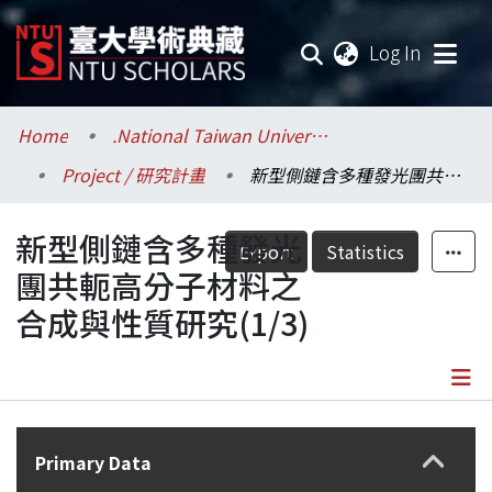
(current
Log In
Communities & Collections
Home
.National Taiwan University / 國立臺灣大學
Project / 研究計畫
新型側鏈含多種發光團共軛高分子材料之合成與性質研究(1/3)
Research Outputs
新型側鏈含多種發光
Fundings & Projects
Export
Statistics
團共軛高分子材料之
Researchers
合成與性質研究(1/3)
Organizations
Statistics
Details
Primary Data