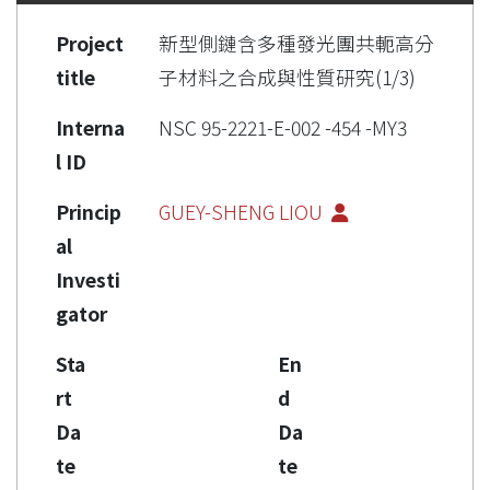
Project
新型側鏈含多種發光團共軛高分
title
子材料之合成與性質研究(1/3)
Interna
NSC 95-2221-E-002 -454 -MY3
l ID
Princip
GUEY-SHENG LIOU
al
Investi
gator
Sta
En
rt
d
Da
Da
te
te