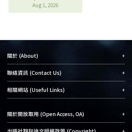
Aug 1, 2026
+
關於 (About)
臺大位居世界頂尖大學之列，為永久珍藏及向國際
+
聯絡資訊 (Contact Us)
展現本校豐碩的研究成果及學術能量，圖書館整合
機構典藏（NTUR）與學術庫（AH）不同功能平
總館學科館員
(Main Library)
+
相關網站 (Useful Links)
台，成為臺大學術典藏NTU scholars。期能整合研
醫學圖書館學科館員
(Medical Library)
究能量、促進交流合作、保存學術產出、推廣研究
社會科學院辜振甫紀念圖書館學科館員
(Social
成果。
Sciences Library)
+
關於開放取用 (Open Access, OA)
To permanently archive and promote researcher
profiles and scholarly works, Library integrates the
開放取用是從使用者角度提升資訊取用性的社會運
+
出版社期刊論文授權政策 (Copyright)