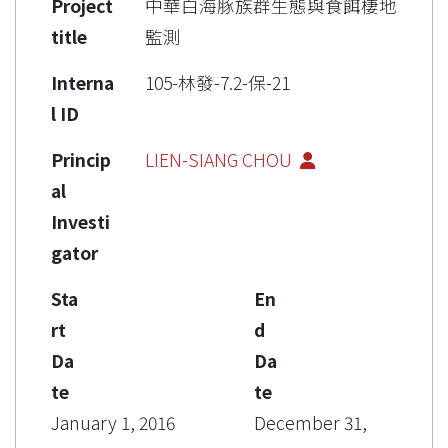
Project
中華白海豚族群生態與食餌棲地
title
監測
Interna
105-林發-7.2-保-21
l ID
Princip
LIEN-SIANG CHOU
al
Investi
gator
Sta
En
rt
d
Da
Da
te
te
January 1, 2016
December 31,