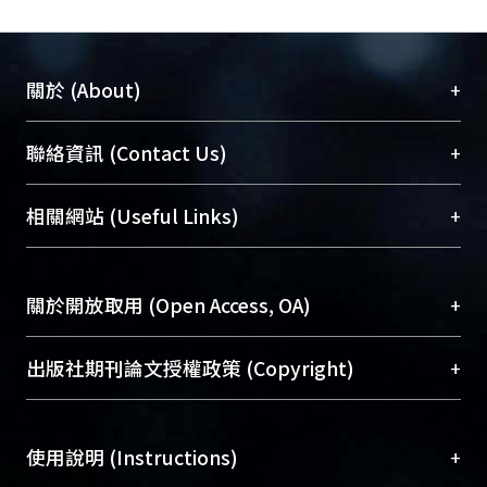
+
關於 (About)
臺大位居世界頂尖大學之列，為永久珍藏及向國際
+
聯絡資訊 (Contact Us)
展現本校豐碩的研究成果及學術能量，圖書館整合
機構典藏（NTUR）與學術庫（AH）不同功能平
總館學科館員
(Main Library)
+
相關網站 (Useful Links)
台，成為臺大學術典藏NTU scholars。期能整合研
醫學圖書館學科館員
(Medical Library)
究能量、促進交流合作、保存學術產出、推廣研究
社會科學院辜振甫紀念圖書館學科館員
(Social
成果。
Sciences Library)
+
關於開放取用 (Open Access, OA)
To permanently archive and promote researcher
profiles and scholarly works, Library integrates the
開放取用是從使用者角度提升資訊取用性的社會運
+
出版社期刊論文授權政策 (Copyright)
services of “NTU Repository” with “Academic
動，應用在學術研究上是透過將研究著作公開供使
Hub” to form NTU Scholars.
用者自由取閱，以促進學術傳播及因應期刊訂購費
請確認所上傳的全文是原創的內容，若該文件包
用逐年攀升。同時可加速研究發展、提升研究影響
+
使用說明 (Instructions)
含部分內容的版權非匯入者所有，或由第三方贊
力，NTU Scholars即為本校的開放取用典藏（OA
助與合作完成，請確認該版權所有者及第三方同