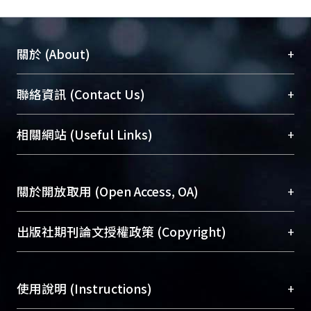
+
關於 (About)
臺大位居世界頂尖大學之列，為永久珍藏及向國際
+
聯絡資訊 (Contact Us)
展現本校豐碩的研究成果及學術能量，圖書館整合
機構典藏（NTUR）與學術庫（AH）不同功能平
總館學科館員
(Main Library)
+
相關網站 (Useful Links)
台，成為臺大學術典藏NTU scholars。期能整合研
醫學圖書館學科館員
(Medical Library)
究能量、促進交流合作、保存學術產出、推廣研究
社會科學院辜振甫紀念圖書館學科館員
(Social
成果。
Sciences Library)
+
關於開放取用 (Open Access, OA)
To permanently archive and promote researcher
profiles and scholarly works, Library integrates the
開放取用是從使用者角度提升資訊取用性的社會運
+
出版社期刊論文授權政策 (Copyright)
services of “NTU Repository” with “Academic
動，應用在學術研究上是透過將研究著作公開供使
Hub” to form NTU Scholars.
用者自由取閱，以促進學術傳播及因應期刊訂購費
請確認所上傳的全文是原創的內容，若該文件包
用逐年攀升。同時可加速研究發展、提升研究影響
+
使用說明 (Instructions)
含部分內容的版權非匯入者所有，或由第三方贊
力，NTU Scholars即為本校的開放取用典藏（OA
助與合作完成，請確認該版權所有者及第三方同