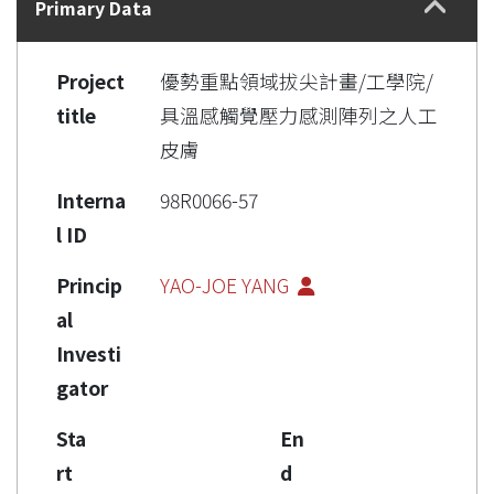
Primary Data
Project
優勢重點領域拔尖計畫/工學院/
title
具溫感觸覺壓力感測陣列之人工
皮膚
Interna
98R0066-57
l ID
Princip
YAO-JOE YANG
al
Investi
gator
Sta
En
rt
d