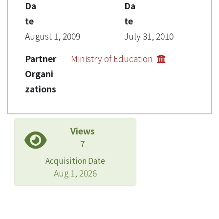
Da
Da
te
te
August 1, 2009
July 31, 2010
Partner
Ministry of Education
Organi
zations
Views
7
Acquisition Date
Aug 1, 2026