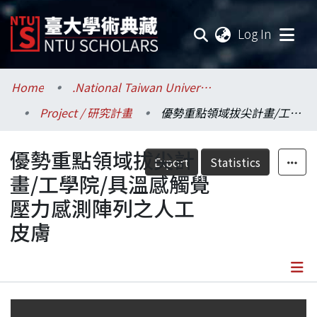
(current
Log In
Communities & Collections
Home
.National Taiwan University / 國立臺灣大學
Project / 研究計畫
優勢重點領域拔尖計畫/工學院/具溫感觸覺壓力感測陣列之人工皮膚
Research Outputs
優勢重點領域拔尖計
Fundings & Projects
Export
Statistics
畫/工學院/具溫感觸覺
Researchers
壓力感測陣列之人工
皮膚
Organizations
Statistics
Details