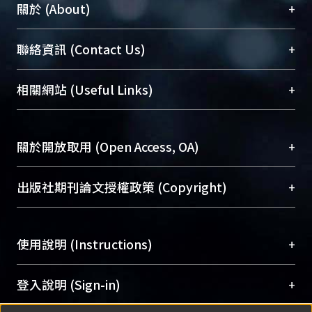
+
關於 (About)
臺大位居世界頂尖大學之列，為永久珍藏及向國際
+
聯絡資訊 (Contact Us)
展現本校豐碩的研究成果及學術能量，圖書館整合
機構典藏（NTUR）與學術庫（AH）不同功能平
總館學科館員
(Main Library)
+
相關網站 (Useful Links)
台，成為臺大學術典藏NTU scholars。期能整合研
醫學圖書館學科館員
(Medical Library)
究能量、促進交流合作、保存學術產出、推廣研究
社會科學院辜振甫紀念圖書館學科館員
(Social
成果。
Sciences Library)
+
關於開放取用 (Open Access, OA)
To permanently archive and promote researcher
profiles and scholarly works, Library integrates the
開放取用是從使用者角度提升資訊取用性的社會運
+
出版社期刊論文授權政策 (Copyright)
services of “NTU Repository” with “Academic
動，應用在學術研究上是透過將研究著作公開供使
Hub” to form NTU Scholars.
用者自由取閱，以促進學術傳播及因應期刊訂購費
請確認所上傳的全文是原創的內容，若該文件包
用逐年攀升。同時可加速研究發展、提升研究影響
+
使用說明 (Instructions)
含部分內容的版權非匯入者所有，或由第三方贊
力，NTU Scholars即為本校的開放取用典藏（OA
助與合作完成，請確認該版權所有者及第三方同
Archive）平台。
（點選深入了解OA）
意提供此授權。
網站簡介
(Quickstart Guide)
+
登入說明 (Sign-in)
Please represent that the submission is your
使用手冊
(Instruction Manual)