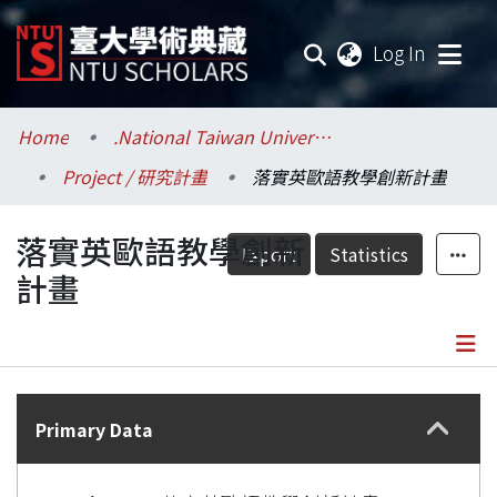
(current
Log In
Communities & Collections
Home
.National Taiwan University / 國立臺灣大學
Project / 研究計畫
落實英歐語教學創新計畫
Research Outputs
落實英歐語教學創新
Fundings & Projects
Export
Statistics
計畫
Researchers
Organizations
Details
Statistics
Primary Data