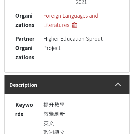
2021
Organi
Foreign Languages and
zations
Literatures
Partner
Higher Education Sprout
Organi
Project
zations
Description
Keywo
提升教學
rds
教學創新
英文
歐洲語文