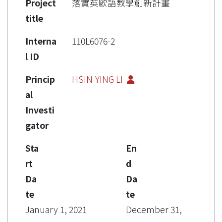
Project
落實英歐語教學創新計畫
title
Interna
110L6076-2
l ID
Princip
HSIN-YING LI
al
Investi
gator
Sta
En
rt
d
Da
Da
te
te
January 1, 2021
December 31,