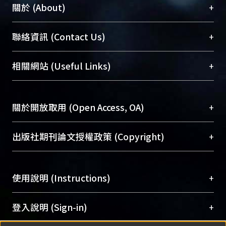
+
關於 (About)
臺大位居世界頂尖大學之列，為永久珍藏及向國際
+
聯絡資訊 (Contact Us)
展現本校豐碩的研究成果及學術能量，圖書館整合
機構典藏（NTUR）與學術庫（AH）不同功能平
總館學科館員
(Main Library)
+
相關網站 (Useful Links)
台，成為臺大學術典藏NTU scholars。期能整合研
醫學圖書館學科館員
(Medical Library)
究能量、促進交流合作、保存學術產出、推廣研究
社會科學院辜振甫紀念圖書館學科館員
(Social
成果。
Sciences Library)
+
關於開放取用 (Open Access, OA)
To permanently archive and promote researcher
profiles and scholarly works, Library integrates the
開放取用是從使用者角度提升資訊取用性的社會運
+
出版社期刊論文授權政策 (Copyright)
services of “NTU Repository” with “Academic
動，應用在學術研究上是透過將研究著作公開供使
Hub” to form NTU Scholars.
用者自由取閱，以促進學術傳播及因應期刊訂購費
請確認所上傳的全文是原創的內容，若該文件包
用逐年攀升。同時可加速研究發展、提升研究影響
+
使用說明 (Instructions)
含部分內容的版權非匯入者所有，或由第三方贊
力，NTU Scholars即為本校的開放取用典藏（OA
助與合作完成，請確認該版權所有者及第三方同
Archive）平台。
（點選深入了解OA）
意提供此授權。
網站簡介
(Quickstart Guide)
+
登入說明 (Sign-in)
Please represent that the submission is your
使用手冊
(Instruction Manual)