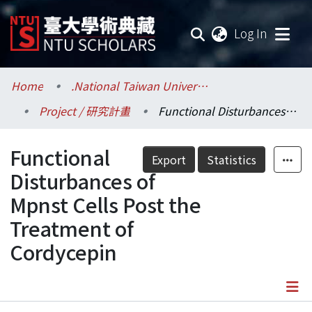
(current
Log In
Communities & Collections
Home
.National Taiwan University / 國立臺灣大學
Project / 研究計畫
Functional Disturbances of Mpnst Cells Post the Treatment of Cordycepin
Research Outputs
Functional
Fundings & Projects
Export
Statistics
Disturbances of
Researchers
Mpnst Cells Post the
Treatment of
Organizations
Cordycepin
Statistics