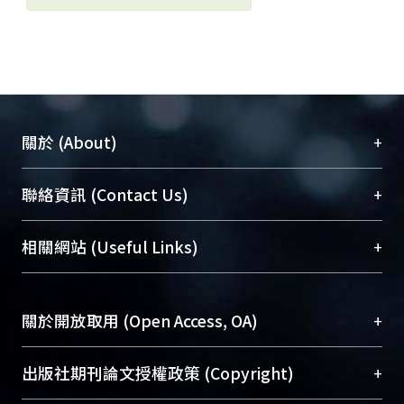
+
關於 (About)
臺大位居世界頂尖大學之列，為永久珍藏及向國際
+
聯絡資訊 (Contact Us)
展現本校豐碩的研究成果及學術能量，圖書館整合
機構典藏（NTUR）與學術庫（AH）不同功能平
總館學科館員
(Main Library)
+
相關網站 (Useful Links)
台，成為臺大學術典藏NTU scholars。期能整合研
醫學圖書館學科館員
(Medical Library)
究能量、促進交流合作、保存學術產出、推廣研究
社會科學院辜振甫紀念圖書館學科館員
(Social
成果。
Sciences Library)
+
關於開放取用 (Open Access, OA)
To permanently archive and promote researcher
profiles and scholarly works, Library integrates the
開放取用是從使用者角度提升資訊取用性的社會運
+
出版社期刊論文授權政策 (Copyright)
services of “NTU Repository” with “Academic
動，應用在學術研究上是透過將研究著作公開供使