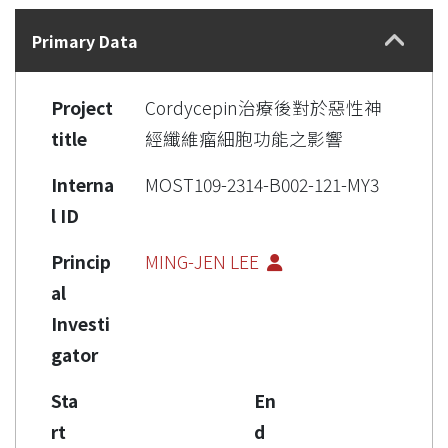
Details
Primary Data
Project
Cordycepin治療後對於惡性神
title
經纖維瘤細胞功能之影響
Interna
MOST109-2314-B002-121-MY3
l ID
Princip
MING-JEN LEE
al
Investi
gator
Sta
En
rt
d