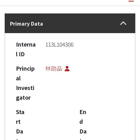
Details
Primary Data
Interna
113L104306
l ID
Princip
林劭品
al
Investi
gator
Sta
En
rt
d
Da
Da