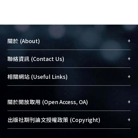
+
關於 (About)
臺大位居世界頂尖大學之列，為永久珍藏及向國際
+
聯絡資訊 (Contact Us)
展現本校豐碩的研究成果及學術能量，圖書館整合
機構典藏（NTUR）與學術庫（AH）不同功能平
總館學科館員
(Main Library)
+
相關網站 (Useful Links)
台，成為臺大學術典藏NTU scholars。期能整合研
醫學圖書館學科館員
(Medical Library)
究能量、促進交流合作、保存學術產出、推廣研究
社會科學院辜振甫紀念圖書館學科館員
(Social
成果。
Sciences Library)
+
關於開放取用 (Open Access, OA)
To permanently archive and promote researcher
profiles and scholarly works, Library integrates the
開放取用是從使用者角度提升資訊取用性的社會運
+
出版社期刊論文授權政策 (Copyright)
services of “NTU Repository” with “Academic
動，應用在學術研究上是透過將研究著作公開供使
Hub” to form NTU Scholars.
用者自由取閱，以促進學術傳播及因應期刊訂購費
請確認所上傳的全文是原創的內容，若該文件包