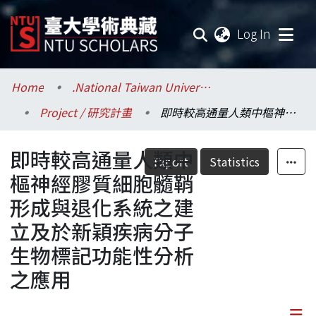
(current
Log In
Communities & Collections
Home
.National Taiwan University / 國立臺灣大學
Project / 研究計畫
即時較高通量人類中樞神經膠質細胞髓鞘形成與退化系統之建立及於新穎疾病分子生物標記功能性分析之應用
Research Outputs
即時較高通量人類中
Fundings & Projects
Export
Statistics
樞神經膠質細胞髓鞘
Researchers
形成與退化系統之建
立及於新穎疾病分子
Organizations
生物標記功能性分析
Statistics
之應用