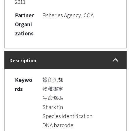
2011
Partner
Fisheries Agency, COA
Organi
zations
Description
Keywo
鯊魚魚翅
rds
物種鑑定
生命條碼
Shark fin
Species identification
DNA barcode