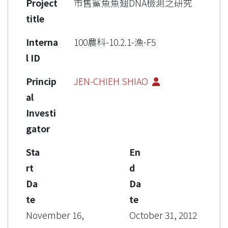
Project
市售鯊魚魚翅DNA檢測之研究
title
Interna
100農科-10.2.1-漁-F5
l ID
Princip
JEN-CHIEH SHIAO
al
Investi
gator
Sta
En
rt
d
Da
Da
te
te
November 16,
October 31, 2012