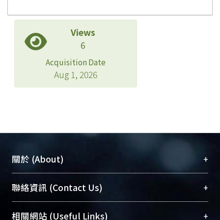
Views
6
Acquisition Date
Aug 1, 2026
+
關於 (About)
臺大位居世界頂尖大學之列，為永久珍藏及向國際
+
聯絡資訊 (Contact Us)
展現本校豐碩的研究成果及學術能量，圖書館整合
機構典藏（NTUR）與學術庫（AH）不同功能平
總館學科館員
(Main Library)
+
相關網站 (Useful Links)