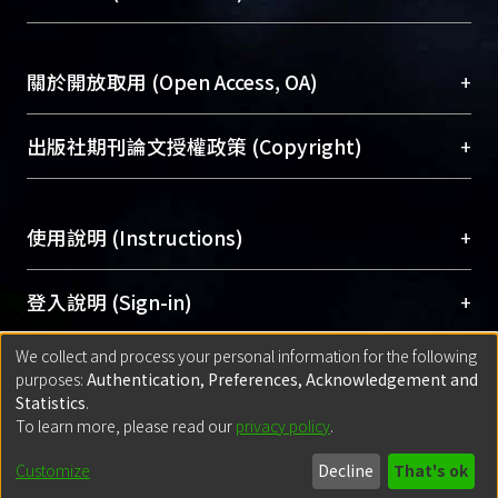
台，成為臺大學術典藏NTU scholars。期能整合研
醫學圖書館學科館員
(Medical Library)
究能量、促進交流合作、保存學術產出、推廣研究
社會科學院辜振甫紀念圖書館學科館員
(Social
成果。
Sciences Library)
+
關於開放取用 (Open Access, OA)
To permanently archive and promote researcher
profiles and scholarly works, Library integrates the
開放取用是從使用者角度提升資訊取用性的社會運
+
出版社期刊論文授權政策 (Copyright)
services of “NTU Repository” with “Academic
動，應用在學術研究上是透過將研究著作公開供使
Hub” to form NTU Scholars.
用者自由取閱，以促進學術傳播及因應期刊訂購費
請確認所上傳的全文是原創的內容，若該文件包
用逐年攀升。同時可加速研究發展、提升研究影響
+
使用說明 (Instructions)
含部分內容的版權非匯入者所有，或由第三方贊
力，NTU Scholars即為本校的開放取用典藏（OA
助與合作完成，請確認該版權所有者及第三方同
Archive）平台。
（點選深入了解OA）
意提供此授權。
網站簡介
(Quickstart Guide)
+
登入說明 (Sign-in)
Please represent that the submission is your
使用手冊
(Instruction Manual)
original work, and that you have the right to
We collect and process your personal information for the following
線上預約服務
(Booking Service)
方案一：
臺灣大學計算機中心帳號登入
+
匯入著作 (Submission)
purposes:
Authentication, Preferences, Acknowledgement and
grant the rights to upload.
(With C&INC Email Account)
Statistics
.
方案二：
ORCID帳號登入
(With ORCID)
To learn more, please read our
privacy policy
.
若欲上傳已出版的全文電子檔，可使用
Open
方案一：
定期更新ORCID者，以ID匯入
(Search
policy finder
網站查詢，以確認出版單位之版權
for identifier (ORCID))
Built with
DSpace-CRIS software
- Extension maintained and optimized
Customize
Decline
That's ok
政策。
方案二：
自行建檔
(Default mode Submission)
by