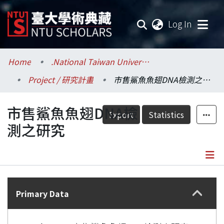
(current
Log In
Communities & Collections
Home
.National Taiwan University / 國立臺灣大學
Project / 研究計畫
市售鯊魚魚翅DNA檢測之研究
Research Outputs
市售鯊魚魚翅DNA檢
Fundings & Projects
Export
Statistics
測之研究
Researchers
Organizations
Details
Statistics
Primary Data