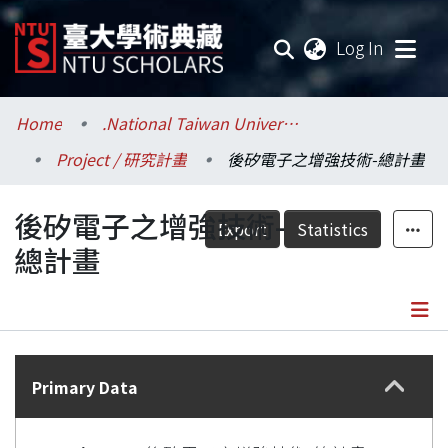
(current
Log In
Communities & Collections
Home
.National Taiwan University / 國立臺灣大學
Project / 研究計畫
後矽電子之增強技術-總計畫
Research Outputs
後矽電子之增強技術-
Fundings & Projects
Export
Statistics
總計畫
Researchers
Organizations
Details
Statistics
Primary Data