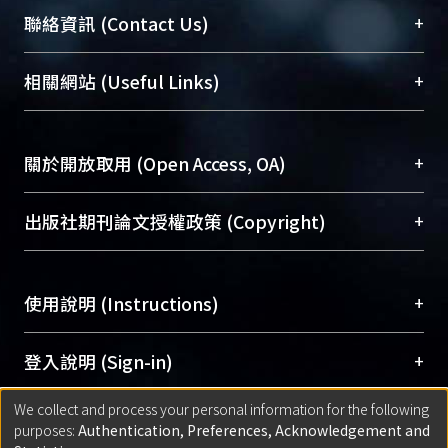
臺大位居世界頂尖大學之列，為永久珍藏及向國際
+
聯絡資訊 (Contact Us)
展現本校豐碩的研究成果及學術能量，圖書館整合
機構典藏（NTUR）與學術庫（AH）不同功能平
總館學科館員
(Main Library)
+
相關網站 (Useful Links)
台，成為臺大學術典藏NTU scholars。期能整合研
醫學圖書館學科館員
(Medical Library)
究能量、促進交流合作、保存學術產出、推廣研究
社會科學院辜振甫紀念圖書館學科館員
(Social
成果。
Sciences Library)
+
關於開放取用 (Open Access, OA)
To permanently archive and promote researcher
profiles and scholarly works, Library integrates the
開放取用是從使用者角度提升資訊取用性的社會運
+
出版社期刊論文授權政策 (Copyright)
services of “NTU Repository” with “Academic
動，應用在學術研究上是透過將研究著作公開供使
Hub” to form NTU Scholars.
用者自由取閱，以促進學術傳播及因應期刊訂購費
請確認所上傳的全文是原創的內容，若該文件包
用逐年攀升。同時可加速研究發展、提升研究影響
+
使用說明 (Instructions)
含部分內容的版權非匯入者所有，或由第三方贊
力，NTU Scholars即為本校的開放取用典藏（OA
助與合作完成，請確認該版權所有者及第三方同
Archive）平台。
（點選深入了解OA）
意提供此授權。
網站簡介
(Quickstart Guide)
+
登入說明 (Sign-in)
Please represent that the submission is your
使用手冊
(Instruction Manual)
original work, and that you have the right to
We collect and process your personal information for the following
線上預約服務
(Booking Service)
方案一：
臺灣大學計算機中心帳號登入
+
匯入著作 (Submission)
purposes:
Authentication, Preferences, Acknowledgement and
grant the rights to upload.
(With C&INC Email Account)