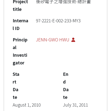
Project
後矽電子之增強技術-總計畫
title
Interna
97-2221-E-002-233-MY3
l ID
Princip
JENN-GWO HWU
al
Investi
gator
Sta
En
rt
d
Da
Da
te
te
August 1, 2010
July 31, 2011