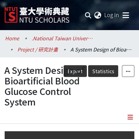
(current
Log In
Communities & Collections
Home
.National Taiwan University / 國立臺灣大學
Project / 研究計畫
A System Design of Bioartificial Blood Glucose Control System
Research Outputs
A System Design of
Fundings & Projects
Export
Statistics
Bioartificial Blood
Researchers
Glucose Control
System
Organizations
Statistics
Details