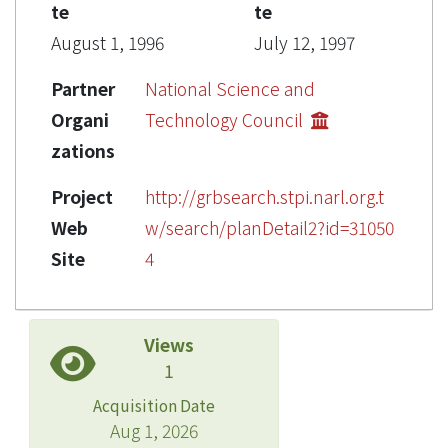
te
te
August 1, 1996
July 12, 1997
Partner
National Science and
Organi
Technology Council
zations
Project
http://grbsearch.stpi.narl.org.t
Web
w/search/planDetail2?id=31050
Site
4
Views
1
Acquisition Date
Aug 1, 2026