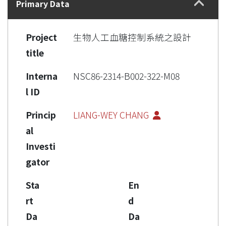
Primary Data
Project
生物人工血糖控制系統之設計
title
Interna
NSC86-2314-B002-322-M08
l ID
Princip
LIANG-WEY CHANG
al
Investi
gator
Sta
En
rt
d
Da
Da