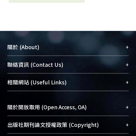
+
關於 (About)
臺大位居世界頂尖大學之列，為永久珍藏及向國際
+
聯絡資訊 (Contact Us)
展現本校豐碩的研究成果及學術能量，圖書館整合
機構典藏（NTUR）與學術庫（AH）不同功能平
總館學科館員
(Main Library)
+
相關網站 (Useful Links)
台，成為臺大學術典藏NTU scholars。期能整合研
醫學圖書館學科館員
(Medical Library)
究能量、促進交流合作、保存學術產出、推廣研究
社會科學院辜振甫紀念圖書館學科館員
(Social
成果。
Sciences Library)
+
關於開放取用 (Open Access, OA)
To permanently archive and promote researcher
profiles and scholarly works, Library integrates the
開放取用是從使用者角度提升資訊取用性的社會運
+
出版社期刊論文授權政策 (Copyright)
services of “NTU Repository” with “Academic
動，應用在學術研究上是透過將研究著作公開供使