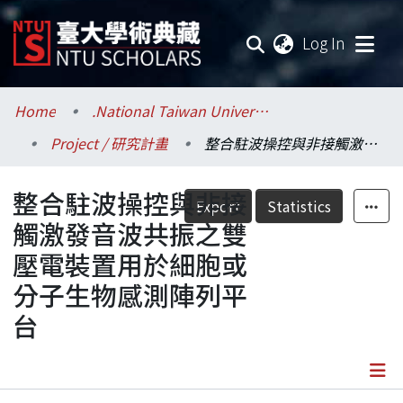
(current
Log In
Communities & Collections
Home
.National Taiwan University / 國立臺灣大學
Project / 研究計畫
整合駐波操控與非接觸激發音波共振之雙壓電裝置用於細胞或分子生物感測陣列平台
Research Outputs
整合駐波操控與非接
Fundings & Projects
Export
Statistics
觸激發音波共振之雙
Researchers
壓電裝置用於細胞或
分子生物感測陣列平
Organizations
台
Statistics