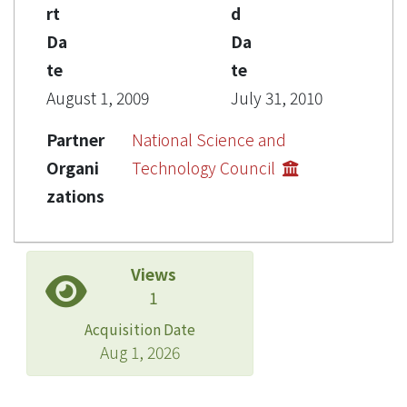
rt
d
Da
Da
te
te
August 1, 2009
July 31, 2010
Partner
National Science and
Organi
Technology Council
zations
Views
1
Acquisition Date
Aug 1, 2026