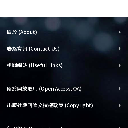
+
關於 (About)
臺大位居世界頂尖大學之列，為永久珍藏及向國際
+
聯絡資訊 (Contact Us)
展現本校豐碩的研究成果及學術能量，圖書館整合
機構典藏（NTUR）與學術庫（AH）不同功能平
總館學科館員
(Main Library)
+
相關網站 (Useful Links)
台，成為臺大學術典藏NTU scholars。期能整合研
醫學圖書館學科館員
(Medical Library)
究能量、促進交流合作、保存學術產出、推廣研究
社會科學院辜振甫紀念圖書館學科館員
(Social
成果。
Sciences Library)
+
關於開放取用 (Open Access, OA)
To permanently archive and promote researcher
profiles and scholarly works, Library integrates the
開放取用是從使用者角度提升資訊取用性的社會運
+
出版社期刊論文授權政策 (Copyright)
services of “NTU Repository” with “Academic
動，應用在學術研究上是透過將研究著作公開供使
Hub” to form NTU Scholars.
用者自由取閱，以促進學術傳播及因應期刊訂購費
請確認所上傳的全文是原創的內容，若該文件包
用逐年攀升。同時可加速研究發展、提升研究影響