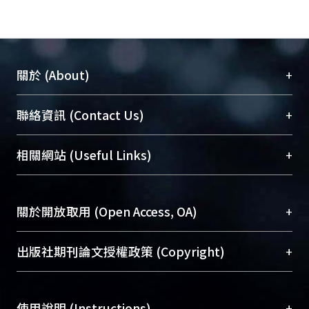
+
關於 (About)
臺大位居世界頂尖大學之列，為永久珍藏及向國際
+
聯絡資訊 (Contact Us)
展現本校豐碩的研究成果及學術能量，圖書館整合
機構典藏（NTUR）與學術庫（AH）不同功能平
總館學科館員
(Main Library)
+
相關網站 (Useful Links)
台，成為臺大學術典藏NTU scholars。期能整合研
醫學圖書館學科館員
(Medical Library)
究能量、促進交流合作、保存學術產出、推廣研究
社會科學院辜振甫紀念圖書館學科館員
(Social
成果。
Sciences Library)
+
關於開放取用 (Open Access, OA)
To permanently archive and promote researcher
profiles and scholarly works, Library integrates the
開放取用是從使用者角度提升資訊取用性的社會運
+
出版社期刊論文授權政策 (Copyright)
services of “NTU Repository” with “Academic
動，應用在學術研究上是透過將研究著作公開供使
Hub” to form NTU Scholars.
用者自由取閱，以促進學術傳播及因應期刊訂購費
請確認所上傳的全文是原創的內容，若該文件包
用逐年攀升。同時可加速研究發展、提升研究影響
+
使用說明 (Instructions)
含部分內容的版權非匯入者所有，或由第三方贊