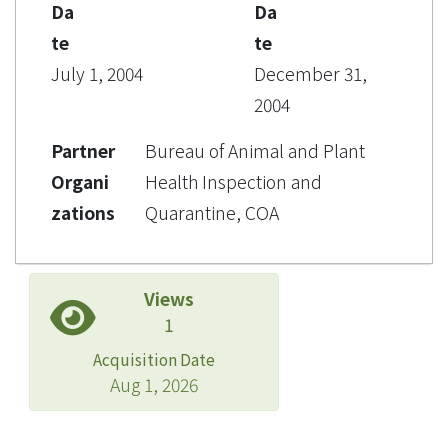
Da
Da
te
te
July 1, 2004
December 31,
2004
Partner
Bureau of Animal and Plant
Organi
Health Inspection and
zations
Quarantine, COA
Views
1
Acquisition Date
Aug 1, 2026