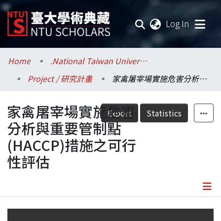
(current
Log In
Communities & Collections
Home
.National Taiwan University / 國立臺灣大學
Project / 研究計畫
家禽屠宰場實施危害分析與重要管制點(HACCP)措施之可行性評估
Research Outputs
家禽屠宰場實施危害
Fundings & Projects
Export
Statistics
分析與重要管制點
Researchers
(HACCP)措施之可行
性評估
Organizations
Statistics
Details