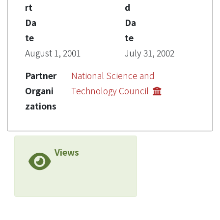
rt
d
Da
Da
te
te
August 1, 2001
July 31, 2002
Partner
National Science and
Organi
Technology Council
zations
Views