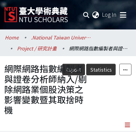
(current
Log In
Communities & Collections
Home
.National Taiwan University / 國立臺灣大學
Project / 研究計畫
網際網路指數編製者與證卷分析師納入/剔除網路業個股決策之影響變數暨其取捨時機
Research Outputs
網際網路指數編製者
Fundings & Projects
Export
Statistics
與證卷分析師納入/剔
Researchers
除網路業個股決策之
影響變數暨其取捨時
Organizations
機
Statistics