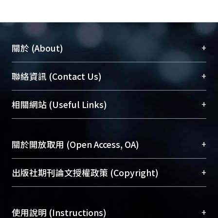
+
關於 (About)
臺大位居世界頂尖大學之列，為永久珍藏及向國際
+
聯絡資訊 (Contact Us)
展現本校豐碩的研究成果及學術能量，圖書館整合
機構典藏（NTUR）與學術庫（AH）不同功能平
總館學科館員
(Main Library)
+
相關網站 (Useful Links)
台，成為臺大學術典藏NTU scholars。期能整合研
醫學圖書館學科館員
(Medical Library)
究能量、促進交流合作、保存學術產出、推廣研究
社會科學院辜振甫紀念圖書館學科館員
(Social
成果。
Sciences Library)
+
關於開放取用 (Open Access, OA)
To permanently archive and promote researcher
profiles and scholarly works, Library integrates the
開放取用是從使用者角度提升資訊取用性的社會運
+
出版社期刊論文授權政策 (Copyright)
services of “NTU Repository” with “Academic
動，應用在學術研究上是透過將研究著作公開供使
Hub” to form NTU Scholars.
用者自由取閱，以促進學術傳播及因應期刊訂購費
請確認所上傳的全文是原創的內容，若該文件包
用逐年攀升。同時可加速研究發展、提升研究影響
+
使用說明 (Instructions)
含部分內容的版權非匯入者所有，或由第三方贊